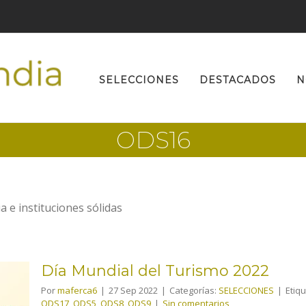
Buscar:
SELECCIONES
DESTACADOS
N
ODS16
a e instituciones sólidas
Día Mundial del Turismo 2022
Por
maferca6
|
27 Sep 2022
|
Categorías:
SELECCIONES
|
Etiq
ODS17
,
ODS5
,
ODS8
,
ODS9
|
Sin comentarios