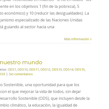
nte en los objetivos 1 (fin de la pobreza), 5
to económico) y 10 (reducir las desigualdades). La
anismo especializado de las Naciones Unidas
tá guiando al sector hacia una
Más información
r nuestro mundo
uetas:
ODS1
,
ODS10
,
ODS11
,
ODS12
,
ODS13
,
ODS14
,
ODS15
,
DS9
|
Sin comentarios
lo Sostenible, una oportunidad para que los
n el que mejorar la vida de todos, sin dejar
esarrollo Sostenible (ODS), que incluyen desde la
mbio climático, la educación, la igualdad de