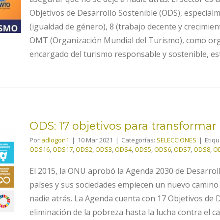
Objetivos de Desarrollo Sostenible (ODS), especialme
(igualdad de género), 8 (trabajo decente y crecimien
OMT (Organización Mundial del Turismo), como org
encargado del turismo responsable y sostenible, es
ODS: 17 objetivos para transforma
Por
adlogon1
|
10 Mar 2021
|
Categorías:
SELECCIONES
|
Etiq
ODS16
,
ODS17
,
ODS2
,
ODS3
,
ODS4
,
ODS5
,
ODS6
,
ODS7
,
ODS8
,
O
ra
o
El 2015, la ONU aprobó la Agenda 2030 de Desarrol
países y sus sociedades empiecen un nuevo camino co
nadie atrás. La Agenda cuenta con 17 Objetivos de D
eliminación de la pobreza hasta la lucha contra el ca