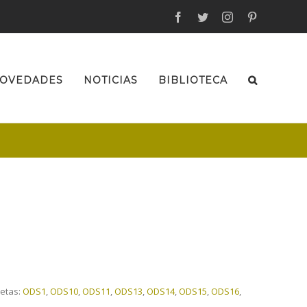
facebook
twitter
instagram
pinterest
OVEDADES
NOTICIAS
BIBLIOTECA
uetas:
ODS1
,
ODS10
,
ODS11
,
ODS13
,
ODS14
,
ODS15
,
ODS16
,