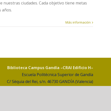
de nuestras ciudades. Cada objetivo tiene metas
s años.
Más información
Biblioteca Campus Gandía –CRAI Edificio H–
Escuela Politécnica Superior de Gandía
C/ Sèquia del Rei, s/n. 46730 GANDÍA (Valencia)