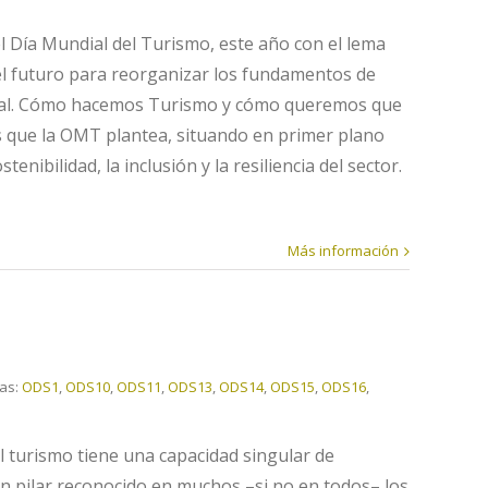
l Día Mundial del Turismo, este año con el lema
el futuro para reorganizar los fundamentos de
dial. Cómo hacemos Turismo y cómo queremos que
as que la OMT plantea, situando en primer plano
enibilidad, la inclusión y la resiliencia del sector.
Más información
tas:
ODS1
,
ODS10
,
ODS11
,
ODS13
,
ODS14
,
ODS15
,
ODS16
,
El turismo tiene una capacidad singular de
 un pilar reconocido en muchos –si no en todos– los