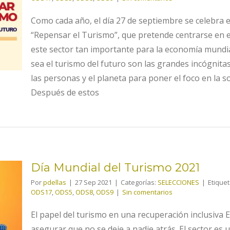
Como cada año, el día 27 de septiembre se celebra e
“Repensar el Turismo”, que pretende centrarse en 
este sector tan importante para la economía mun
sea el turismo del futuro son las grandes incógnit
las personas y el planeta para poner el foco en la sost
Después de estos
Día Mundial del Turismo 2021
Por
pdellas
|
27 Sep 2021
|
Categorías:
SELECCIONES
|
Etique
ODS17
,
ODS5
,
ODS8
,
ODS9
|
Sin comentarios
El papel del turismo en una recuperación inclusiva 
asegurar que no se deje a nadie atrás. El sector es