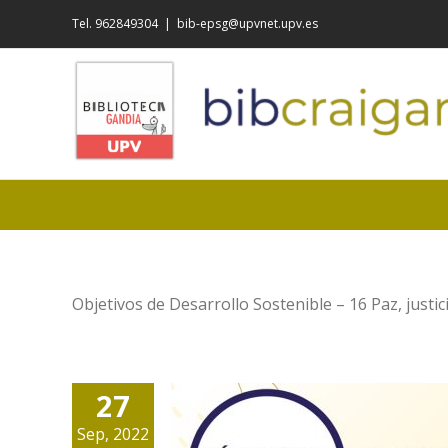
Saltar
Tel. 962849304
|
bib-epsg@upvnet.upv.es
al
contenido
Objetivos de Desarrollo Sostenible – 16 Paz, justici
27
Sep, 2022