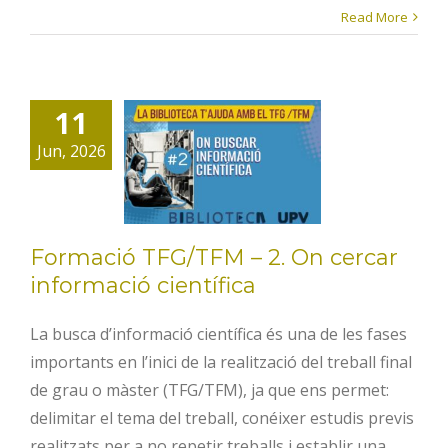
Read More
Formació
11
TFG/TFM – 2.
Jun, 2026
On cercar
informació
científica
Formació TFG/TFM – 2. On cercar
informació científica
La busca d’informació científica és una de les fases
importants en l’inici de la realització del treball final
de grau o màster (TFG/TFM), ja que ens permet:
delimitar el tema del treball, conéixer estudis previs
realitzats per a no repetir treballs i establir una