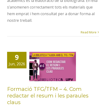
acadèmics és la elaboració de la bibliografia. En ella
s’anomenen correctament tots els materials que
hem emprat i hem consultat per a donar forma al
nostre treball.
Read More
Formació
TFG/TFM –
9
4. Com
Jun, 2026
redactar el
resum i les
paraules
Formació TFG/TFM – 4. Com
claus
redactar el resum i les paraules
claus