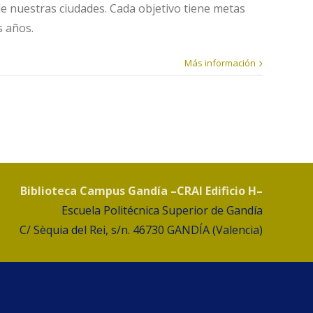
de nuestras ciudades. Cada objetivo tiene metas
s años.
Más información
Biblioteca Campus Gandía –CRAI Edificio H–
Escuela Politécnica Superior de Gandía
C/ Sèquia del Rei, s/n. 46730 GANDÍA (Valencia)