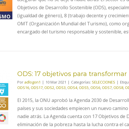
Objetivos de Desarrollo Sostenible (ODS), especialme
(igualdad de género), 8 (trabajo decente y crecimien
OMT (Organización Mundial del Turismo), como org
encargado del turismo responsable y sostenible, es
ODS: 17 objetivos para transforma
Por
adlogon1
|
10 Mar 2021
|
Categorías:
SELECCIONES
|
Etiq
ODS16
,
ODS17
,
ODS2
,
ODS3
,
ODS4
,
ODS5
,
ODS6
,
ODS7
,
ODS8
,
O
ra
o
El 2015, la ONU aprobó la Agenda 2030 de Desarrol
países y sus sociedades empiecen un nuevo camino co
nadie atrás. La Agenda cuenta con 17 Objetivos de D
eliminación de la pobreza hasta la lucha contra el ca