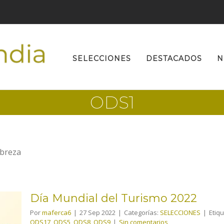
Buscar:
SELECCIONES
DESTACADOS
N
ODS1
obreza
Día Mundial del Turismo 2022
Por
maferca6
|
27 Sep 2022
|
Categorías:
SELECCIONES
|
Etiq
ODS17
,
ODS5
,
ODS8
,
ODS9
|
Sin comentarios