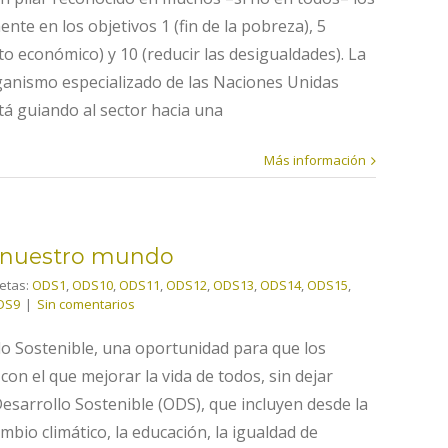
nte en los objetivos 1 (fin de la pobreza), 5
to económico) y 10 (reducir las desigualdades). La
anismo especializado de las Naciones Unidas
tá guiando al sector hacia una
Más información
r nuestro mundo
uetas:
ODS1
,
ODS10
,
ODS11
,
ODS12
,
ODS13
,
ODS14
,
ODS15
,
DS9
|
Sin comentarios
lo Sostenible, una oportunidad para que los
n el que mejorar la vida de todos, sin dejar
esarrollo Sostenible (ODS), que incluyen desde la
mbio climático, la educación, la igualdad de