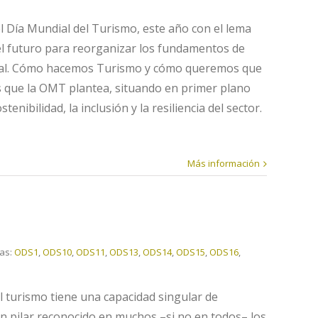
l Día Mundial del Turismo, este año con el lema
el futuro para reorganizar los fundamentos de
dial. Cómo hacemos Turismo y cómo queremos que
as que la OMT plantea, situando en primer plano
enibilidad, la inclusión y la resiliencia del sector.
Más información
tas:
ODS1
,
ODS10
,
ODS11
,
ODS13
,
ODS14
,
ODS15
,
ODS16
,
El turismo tiene una capacidad singular de
 un pilar reconocido en muchos –si no en todos– los