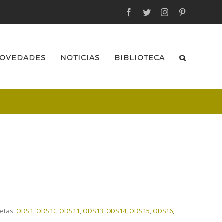
facebook
twitter
instagram
pinterest
OVEDADES
NOTICIAS
BIBLIOTECA
uetas:
ODS1
,
ODS10
,
ODS11
,
ODS13
,
ODS14
,
ODS15
,
ODS16
,