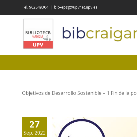
Saltar
Tel. 962849304
|
bib-epsg@upvnet.upv.es
al
contenido
Objetivos de Desarrollo Sostenible – 1 Fin de la p
27
Sep, 2022