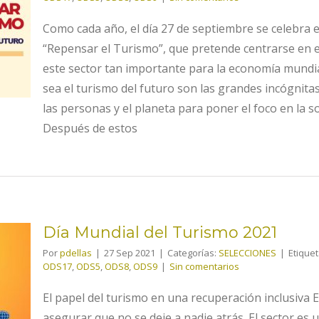
Como cada año, el día 27 de septiembre se celebra e
“Repensar el Turismo”, que pretende centrarse en 
este sector tan importante para la economía mun
sea el turismo del futuro son las grandes incógnit
las personas y el planeta para poner el foco en la sost
Después de estos
Día Mundial del Turismo 2021
Por
pdellas
|
27 Sep 2021
|
Categorías:
SELECCIONES
|
Etique
ODS17
,
ODS5
,
ODS8
,
ODS9
|
Sin comentarios
El papel del turismo en una recuperación inclusiva 
asegurar que no se deje a nadie atrás. El sector es