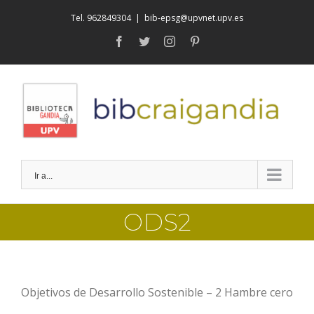
Saltar
Tel. 962849304
|
bib-epsg@upvnet.upv.es
al
facebook
twitter
instagram
pinterest
contenido
Ir a...
ODS2
Objetivos de Desarrollo Sostenible – 2 Hambre cero