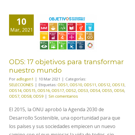
ODS: 17
objetivos
10
para
Mar, 2021
transformar
nuestro
mundo
ODS: 17 objetivos para transformar
nuestro mundo
Por
adlogon1
|
10 Mar 2021
|
Categorías:
SELECCIONES
|
Etiquetas:
ODS1
,
ODS10
,
ODS11
,
ODS12
,
ODS13
,
ODS14
,
ODS15
,
ODS16
,
ODS17
,
ODS2
,
ODS3
,
ODS4
,
ODS5
,
ODS6
,
ODS7
,
ODS8
,
ODS9
|
Sin comentarios
El 2015, la ONU aprobó la Agenda 2030 de
Desarrollo Sostenible, una oportunidad para que
los países y sus sociedades empiecen un nuevo
camino con el que mejorar la vida de todos, sin