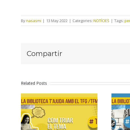
By
nasasmi
|
13 May 2022
|
Categories:
NOTÍCIES
|
Tags:
per
Compartir
Related Posts
Formació
TF
TFG/TFM – 1. Com
ce