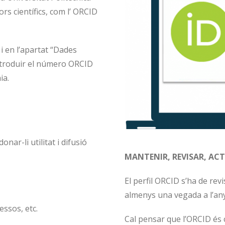
rs científics, com l’ ORCID
i en l’apartat “Dades
 introduir el número ORCID
ia.
onar-li utilitat i difusió
MANTENIR, REVISAR, AC
El perfil ORCID s’ha de rev
almenys una vegada a l’any,
essos, etc.
Cal pensar que l’ORCID és c