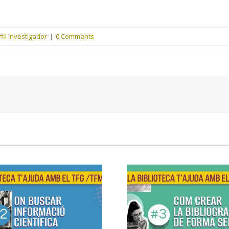
fil investigador
|
0 Comments
Formació
Formació
G/TFM – 2. On
TFG/TFM – 3. 
rcar informació
crear la