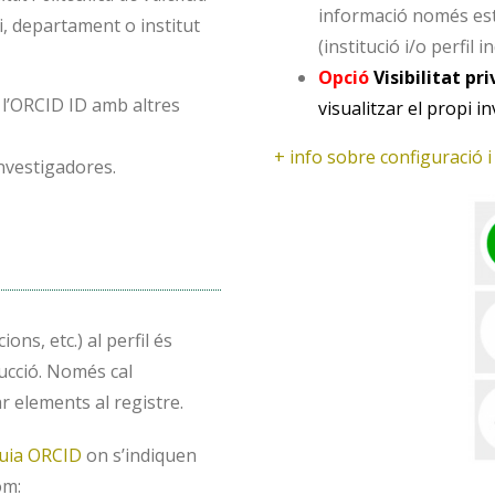
informació només està
i, departament o institut
(institució i/o perfil in
Opció
Visibilitat pr
r l’ORCID ID amb altres
visualitzar el propi i
+ info sobre configuració i 
investigadores.
ons, etc.) al perfil és
ucció. Només cal
r elements al registre.
oguia ORCID
on s’indiquen
om: