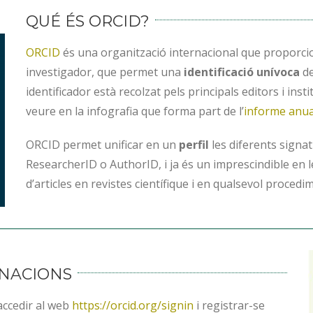
QUÉ ÉS ORCID?
ORCID
és una organització internacional que proporci
investigador, que permet una
identificació unívoca
de
identificador està recolzat pels principals editors i ins
veure en la infografia que forma part de l’
informe anua
ORCID permet unificar en un
perfil
les diferents signat
ResearcherID o AuthorID, i ja és un imprescindible en le
d’articles en revistes científique i en qualsevol procedim
ANACIONS
accedir al web
https://orcid.org/signin
i registrar-se