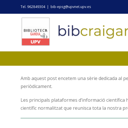
Skip
Tel. 962849304
|
bib-epsg@upvnet.upv.es
to
content
Amb aquest post encetem una sèrie dedicada al perf
periòdicament.
Les principals plataformes d’informació científica h
científic normalitzat que reunisca tota la nostra pr