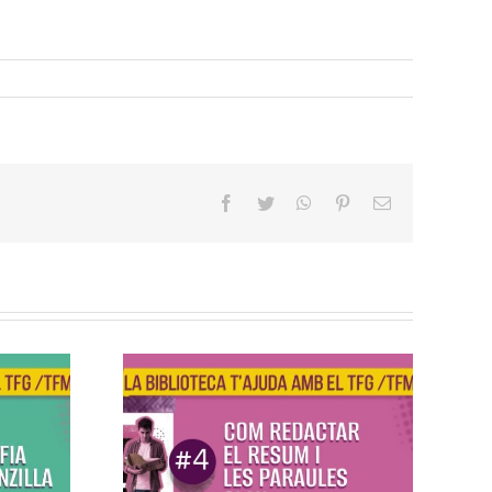
facebook
twitter
whatsapp
pinterest
Email
Formació
TFG/TFM – 4.
Com
Com redactar el