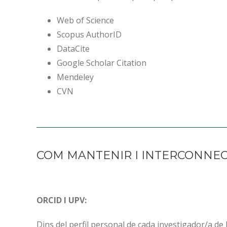
Web of Science
Scopus AuthorID
DataCite
Google Scholar Citation
Mendeley
CVN
COM MANTENIR I INTERCONNECT
ORCID I UPV:
Dins del perfil personal de cada investigador/a de 