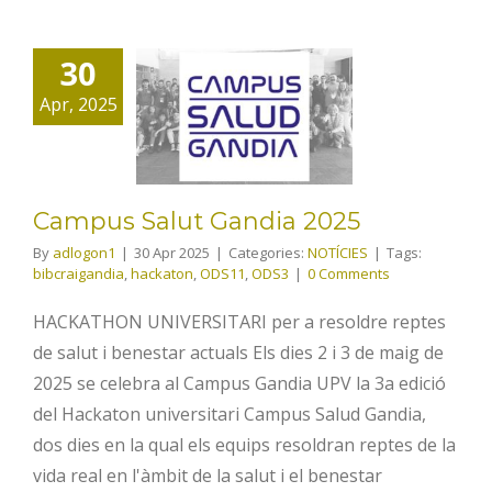
30
Campus
Apr, 2025
Salut Gandia
2025
Campus Salut Gandia 2025
By
adlogon1
|
30 Apr 2025
|
Categories:
NOTÍCIES
|
Tags:
bibcraigandia
,
hackaton
,
ODS11
,
ODS3
|
0 Comments
HACKATHON UNIVERSITARI per a resoldre reptes
de salut i benestar actuals Els dies 2 i 3 de maig de
2025 se celebra al Campus Gandia UPV la 3a edició
del Hackaton universitari Campus Salud Gandia,
dos dies en la qual els equips resoldran reptes de la
vida real en l'àmbit de la salut i el benestar