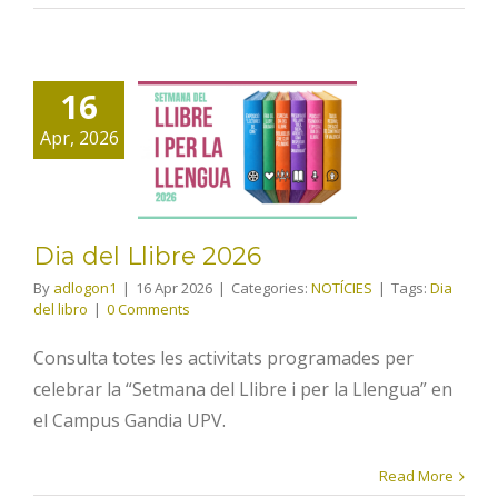
16
Dia del
Apr, 2026
Llibre 2026
Dia del Llibre 2026
By
adlogon1
|
16 Apr 2026
|
Categories:
NOTÍCIES
|
Tags:
Dia
del libro
|
0 Comments
Consulta totes les activitats programades per
celebrar la “Setmana del Llibre i per la Llengua” en
el Campus Gandia UPV.
Read More