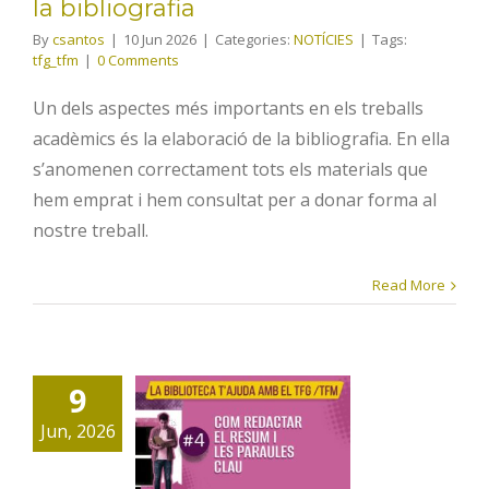
la bibliografia
By
csantos
|
10 Jun 2026
|
Categories:
NOTÍCIES
|
Tags:
tfg_tfm
|
0 Comments
Un dels aspectes més importants en els treballs
acadèmics és la elaboració de la bibliografia. En ella
s’anomenen correctament tots els materials que
hem emprat i hem consultat per a donar forma al
nostre treball.
Read More
Formació
TFG/TFM –
9
4. Com
Jun, 2026
redactar el
resum i les