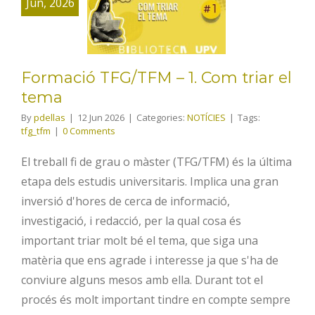
TFG/TFM – 1.
Jun, 2026
Com triar el
tema
Formació TFG/TFM – 1. Com triar el
tema
By
pdellas
|
12 Jun 2026
|
Categories:
NOTÍCIES
|
Tags:
tfg_tfm
|
0 Comments
El treball fi de grau o màster (TFG/TFM) és la última
etapa dels estudis universitaris. Implica una gran
inversió d'hores de cerca de informació,
investigació, i redacció, per la qual cosa és
important triar molt bé el tema, que siga una
matèria que ens agrade i interesse ja que s'ha de
conviure alguns mesos amb ella. Durant tot el
procés és molt important tindre en compte sempre