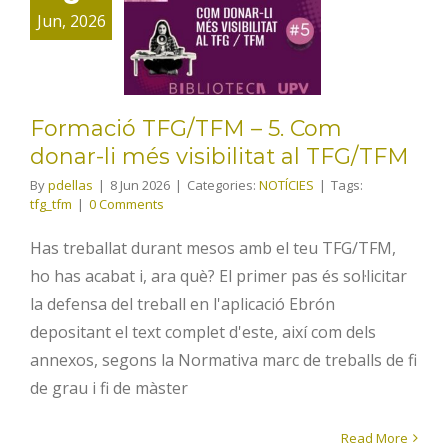
Com donar-li
Jun, 2026
més
visibilitat al
TFG/TFM
Formació TFG/TFM – 5. Com
donar-li més visibilitat al TFG/TFM
By
pdellas
|
8 Jun 2026
|
Categories:
NOTÍCIES
|
Tags:
tfg_tfm
|
0 Comments
Has treballat durant mesos amb el teu TFG/TFM,
ho has acabat i, ara què? El primer pas és sol·licitar
la defensa del treball en l'aplicació Ebrón
depositant el text complet d'este, així com dels
annexos, segons la Normativa marc de treballs de fi
de grau i fi de màster
Read More