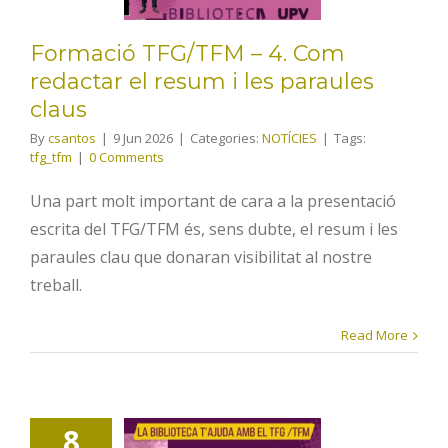
paraules
Formació TFG/TFM – 4. Com
claus
redactar el resum i les paraules
claus
By
csantos
|
9 Jun 2026
|
Categories:
NOTÍCIES
|
Tags:
tfg_tfm
|
0 Comments
Una part molt important de cara a la presentació
escrita del TFG/TFM és, sens dubte, el resum i les
paraules clau que donaran visibilitat al nostre
treball.
Read More
Formació
TFG/TFM – 5.
8