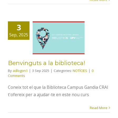
3
Benvinguts
Sep, 2025
a la
biblioteca!
Benvinguts a la biblioteca!
By
adlogon1
|
3 Sep 2025
|
Categories:
NOTÍCIES
|
0
Comments
Coneix tot el que la Biblioteca Campus Gandia CRAI
t'ofereix per a ajudar-te en este nou curs
Read More