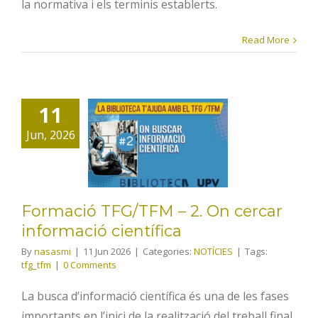
la normativa i els terminis establerts.
Read More
Formació
11
TFG/TFM – 2.
Jun, 2026
On cercar
informació
científica
Formació TFG/TFM – 2. On cercar
informació científica
By
nasasmi
|
11 Jun 2026
|
Categories:
NOTÍCIES
|
Tags:
tfg_tfm
|
0 Comments
La busca d’informació científica és una de les fases
importants en l’inici de la realització del treball final