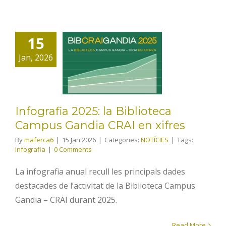
Infografia
2025: la
15
Biblioteca
Jan, 2026
Campus
Gandia CRAI
en xifres
Infografia 2025: la Biblioteca
Campus Gandia CRAI en xifres
By
maferca6
|
15 Jan 2026
|
Categories:
NOTÍCIES
|
Tags:
infografia
|
0 Comments
La infografia anual recull les principals dades
destacades de l’activitat de la Biblioteca Campus
Gandia – CRAI durant 2025.
Read More