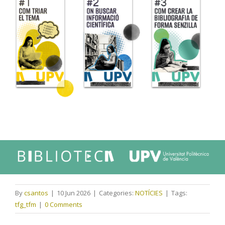
By
csantos
|
10 Jun 2026
|
Categories:
NOTÍCIES
|
Tags:
tfg_tfm
|
0 Comments