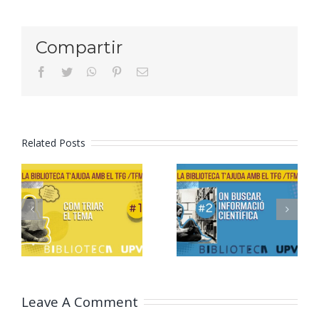
Compartir
facebook
twitter
whatsapp
pinterest
Email
Related Posts
Formació
Formació
TFG/TFM –
TFG/TFM –
2. On
1. Com triar
cercar
el tema
informació
científica
Leave A Comment