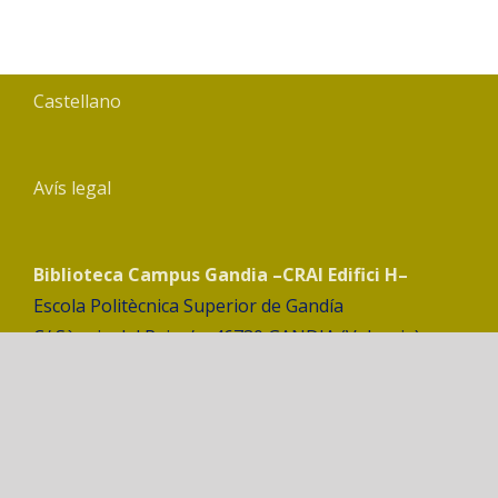
Castellano
Avís legal
Biblioteca Campus Gandia –CRAI Edifici H–
Escola Politècnica Superior de Gandía
C/ Sèquia del Rei, s/n. 46730 GANDIA (Valencia)
Biblioteca Campus Gandia CRAI - 2021