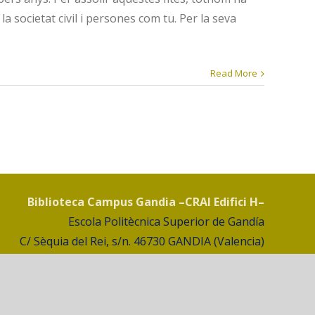
 la societat civil i persones com tu. Per la seva
Read More
Biblioteca Campus Gandia –CRAI Edifici H–
Escola Politècnica Superior de Gandía
C/ Sèquia del Rei, s/n. 46730 GANDIA (Valencia)