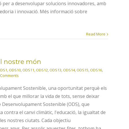
sió per a desenvolupar solucions innovadores, amb
edoria i innovació. Més informació sobre
Read More
el nostre món
DS1
,
ODS10
,
ODS11
,
ODS12
,
ODS13
,
ODS14
,
ODS15
,
ODS16
,
 Comments
olupament Sostenible, una oportunitat perquè els
b el que millorar la vida de tots, sense deixar
e Desenvolupament Sostenible (ODS), que
a contra el canvi climàtic, l'educació, la igualtat de
les nostres ciutats. Cada objectiu
pers anys. Per assolir aquestes fites, tothom ha