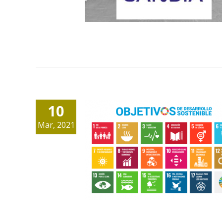
10
Mar, 2021
ODS: 17 objectius pe
transformar el nostr
món