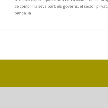
de complir la seva part: els governs, el sector privat,
banda, la
Biblioteca Campus Gandia CRAI - 2021