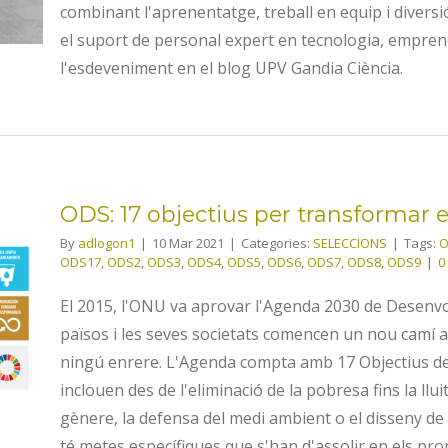
combinant l'aprenentatge, treball en equip i diver
el suport de personal expert en tecnologia, empren
l'esdeveniment en el blog UPV Gandia Ciència.
ODS: 17 objectius per transformar 
By
adlogon1
|
10 Mar 2021
|
Categories:
SELECCIONS
|
Tags:
O
ODS17
,
ODS2
,
ODS3
,
ODS4
,
ODS5
,
ODS6
,
ODS7
,
ODS8
,
ODS9
|
0
r
e
El 2015, l'ONU va aprovar l'Agenda 2030 de Desenv
països i les seves societats comencen un nou camí am
ningú enrere. L'Agenda compta amb 17 Objectius d
inclouen des de l'eliminació de la pobresa fins la lluit
gènere, la defensa del medi ambient o el disseny de 
té metes específiques que s'han d'assolir en els pro