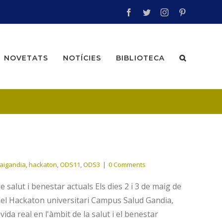
facebook
twitter
instagram
pinterest
NOVETATS
NOTÍCIES
BIBLIOTECA
raigandia
,
hackaton
,
ODS11
,
ODS3
|
0 Comments
lut i benestar actuals Els dies 2 i 3 de maig de
del Hackaton universitari Campus Salud Gandia,
vida real en l'àmbit de la salut i el benestar