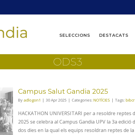
Search
for:
SELECCIONS
DESTACATS
ODS3
Campus Salut Gandia 2025
By
adlogon1
|
30 Apr 2025
|
Categories:
NOTÍCIES
|
Tags:
bibc
a
HACKATHON UNIVERSITARI per a resoldre reptes de sa
2025 se celebra al Campus Gandia UPV la 3a edició 
dos dies en la qual els equips resoldran reptes de la 