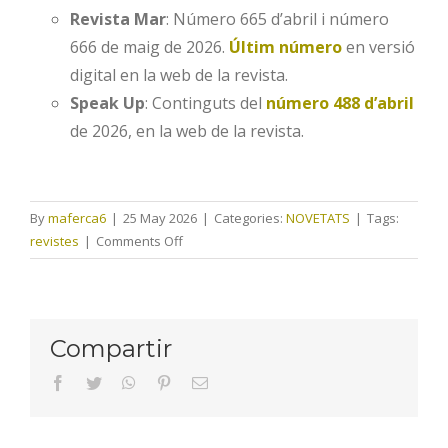
Revista Mar
: Número 665 d’abril i número
666 de maig de 2026.
Últim número
en versió
digital en la web de la revista.
Speak Up
: Continguts del
número 488 d’abril
de 2026, en la web de la revista.
By
maferca6
|
25 May 2026
|
Categories:
NOVETATS
|
Tags:
on
revistes
|
Comments Off
Revistes
maig
2026
Compartir
facebook
twitter
whatsapp
pinterest
Email