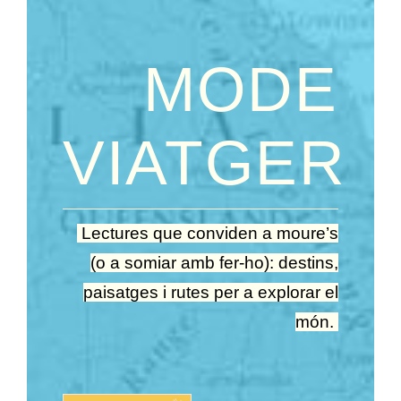
MODE
VIATGER
Lectures que conviden a moure’s
(o a somiar amb fer-ho): destins,
paisatges i rutes per a explorar el
món.