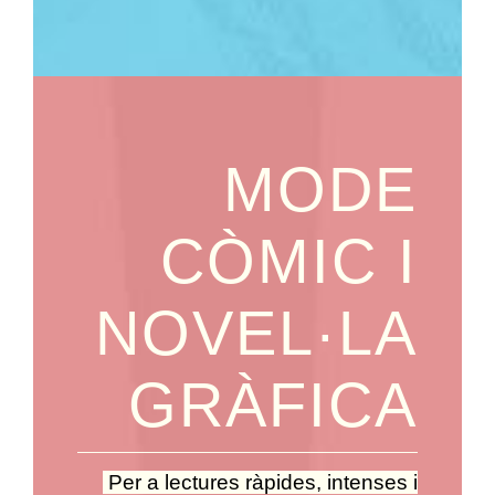
MODE
CÒMIC I
NOVEL·LA
GRÀFICA
Per a lectures ràpides, intenses i