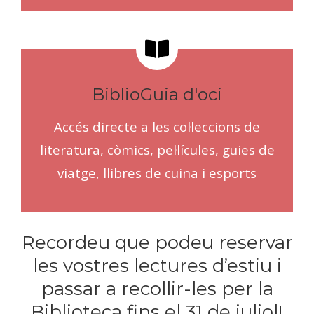
BiblioGuia d'oci
Accés directe a les col·leccions de
literatura, còmics, pel·lícules, guies de
viatge, llibres de cuina i esports
Recordeu que podeu reservar
les vostres lectures d’estiu i
passar a recollir-les per la
Biblioteca fins el 31 de juliol!