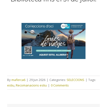
By
maferca6
|
29 Jun 2026
|
Categories:
SELECCIONS
|
Tags:
estiu
,
Recomanacions estiu
|
0 Comments