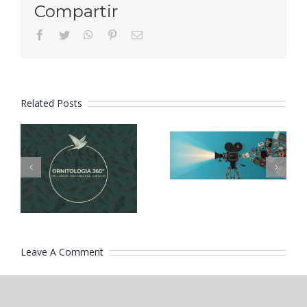
Compartir
facebook
twitter
whatsapp
pinterest
Email
Related Posts
Ornitologia
Lectures
360º
de cinema
Leave A Comment
Comment