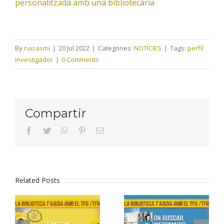
personalitzada amb una bibliotecària
By
nasasmi
|
20 Jul 2022
|
Categories:
NOTÍCIES
|
Tags:
perfil
investigador
|
0 Comments
Compartir
facebook
twitter
whatsapp
pinterest
Email
Related Posts
Formació
Formació
TFG/TFM –
TFG/TFM –
2. On