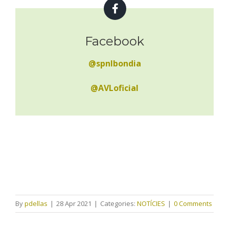
Facebook
@spnlbondia
@AVLoficial
By
pdellas
|
28 Apr 2021
|
Categories:
NOTÍCIES
|
0 Comments