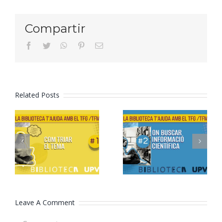
Compartir
facebook
twitter
whatsapp
pinterest
Email
Related Posts
Formació
Formació
TFG/TFM –
TFG/TFM –
2. On
1. Com triar
cercar
el tema
informació
científica
Leave A Comment
Comment