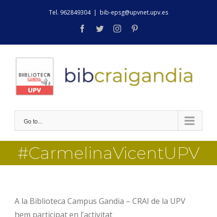
Skip
Tel. 962849304
|
bib-epsg@upvnet.upv.es
to
facebook
twitter
instagram
pinterest
content
Go to...
#CarmelinaVicentUPV
A la Biblioteca Campus Gandia – CRAI de la UPV
hem participat en l’activitat