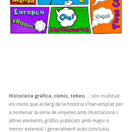
Historieta gràfica, còmic, tebeo
, … són multitud
els noms que al llarg de la història s’han emprat
per a nomenar la sèrie de vinyetes amb
il·lustracions i altres elements gràfics publicats amb
major o menor extensió i generalment auto
conclusiu.
Historieta gràfica, còmic, tebeo
, … són multitud
els noms que al llarg de la història s’han emprat per
a nomenar la sèrie de vinyetes amb il·lustracions i
altres elements gràfics publicats amb major o
menor extensió i generalment auto conclusiu.