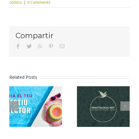
còmics
|
0 Comments
Compartir
facebook
twitter
whatsapp
pinterest
Email
Related Posts
Tria el teu
Ornitologia
estiu
360º
lector