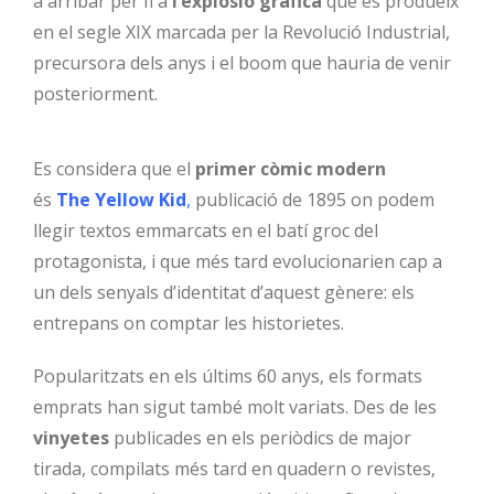
a arribar per fi a
l’explosió gràfica
que es produeix
en el segle XIX marcada per la Revolució Industrial,
precursora dels anys i el boom que hauria de venir
posteriorment.
Es considera que el
primer còmic modern
és
The Yellow Kid
,
publicació de 1895 on podem
llegir textos emmarcats en el batí groc del
protagonista, i que més tard evolucionarien cap a
un dels senyals d’identitat d’aquest gènere: els
entrepans on comptar les historietes.
Popularitzats en els últims 60 anys, els formats
emprats han sigut també molt variats. Des de les
vinyetes
publicades en els periòdics de major
tirada, compilats més tard en quadern o revistes,