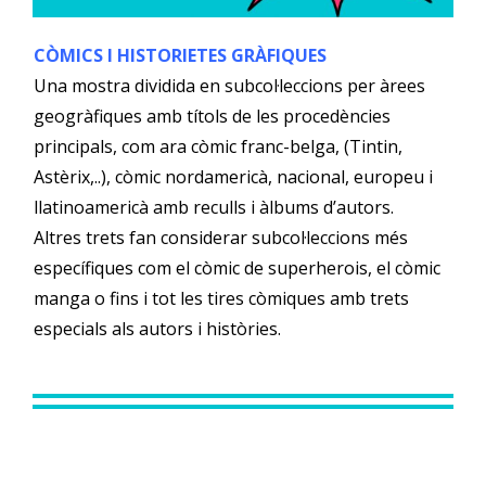
CÒMICS I HISTORIETES GRÀFIQUES
Una mostra dividida en subcol·leccions per àrees
geogràfiques amb títols de les procedències
principals, com ara còmic franc-belga, (Tintin,
Astèrix,..), còmic nordamericà, nacional, europeu i
llatinoamericà amb reculls i àlbums d’autors.
Altres trets fan considerar subcol·leccions més
específiques com el còmic de superherois, el còmic
manga o fins i tot les tires còmiques amb trets
especials als autors i històries.
Este texto se utiliza para dar espacio a la parte
superior de la celda