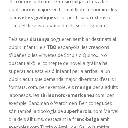
els
còmics
amb una extensió mitjana fins a les
publicacions majors en format lliure, denominades
ja
novel·les gràfiques
tant per la seua extensió
com pel desenvolupament dels seus arguments.
Pels seus
dissenys
pogueren semblar destinats al
públic infantil: els
TBO
espanyols, les creacions
d’Ibáñez o les vinyetes de Schulz o Quino… No
obstant això, el concepte de novel·la gràfica ha
superat aquesta visió infantil per a arribar a un
públic adult que demanda major diversitat d’estils i
formats, com, per exemple, els
manga
per a adults
japonesos, les
sèries nord-americanes
com, per
exemple, Sandman o Watchmen. Ben conegudes
són també la tipologia de
superherois
, com Marvel,
o la dels àlbums, destacant la
franc-belga
amb
exemples com Tintin o Astérix el Gal, o la mítica