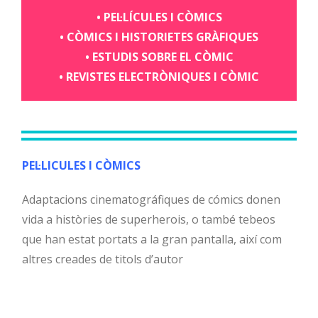
• PEL·LÍCULES I CÒMICS
• CÒMICS I HISTORIETES GRÀFIQUES
• ESTUDIS SOBRE EL CÒMIC
• REVISTES ELECTRÒNIQUES I CÒMIC
PEL·LICULES I CÒMICS
Adaptacions cinematográfiques de cómics donen
vida a històries de superherois, o també tebeos
que han estat portats a la gran pantalla, així com
altres creades de titols d’autor