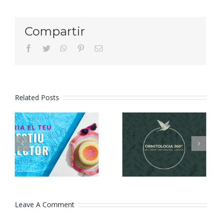
Compartir
facebook
twitter
whatsapp
pinterest
Email
Related Posts
Tria el teu
Ornitologia
estiu
360º
lector
Leave A Comment