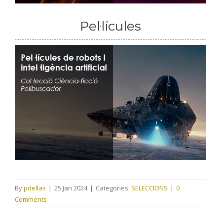
Pel·lícules
By
pdellas
|
25 Jan 2024
|
Categories:
SELECCIONS
|
0
Comments