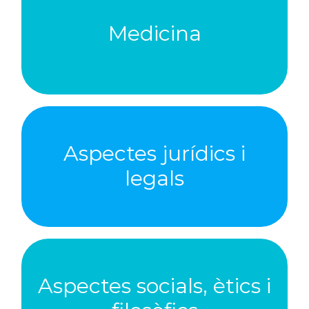
Cerca a Polibuscador
Medicina
APLICACIONS EN MEDICINA
Aspectes jurídics i
Cerca a Polibuscador
LEGALS
legals
ASPECTES JURÍDICS I
Aspectes socials, ètics i
Cerca a Polibuscador
FILOSÒFICS