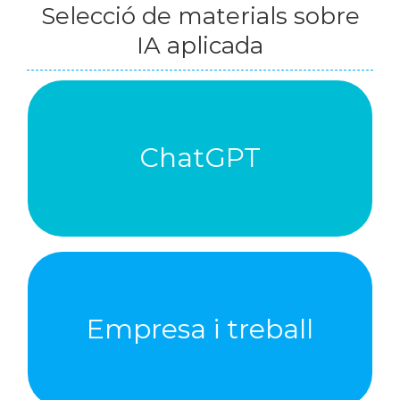
Selecció de materials sobre
IA aplicada
Cerca a Polibuscador
ChatGPT
CHATGPT
Cerca a Polibuscador
Empresa i treball
TREBALL
APLICACIONS D'EMPRESA I