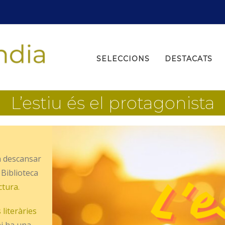
Search
for:
SELECCIONS
DESTACATS
L’estiu és el protagonista
a descansar
a Biblioteca
ctura.
literàries