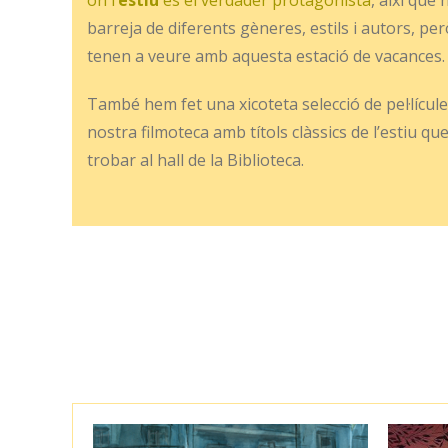
on l’
estiu
és el verdader protagonista
, així que 
barreja de diferents gèneres, estils i autors, però
tenen a veure amb aquesta estació de vacances.
També hem fet una xicoteta selecció de pel·lícule
nostra filmoteca amb títols clàssics de l’estiu q
trobar al hall de la Biblioteca.