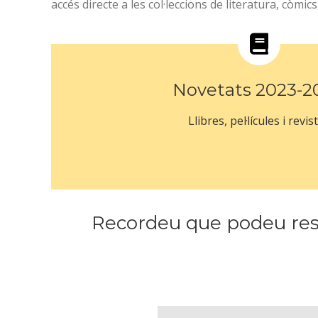
accés directe a les col·leccions de literatura, còmics
Novetats 2023-2
Llibres, pel·lícules i revis
Recordeu que podeu reserv