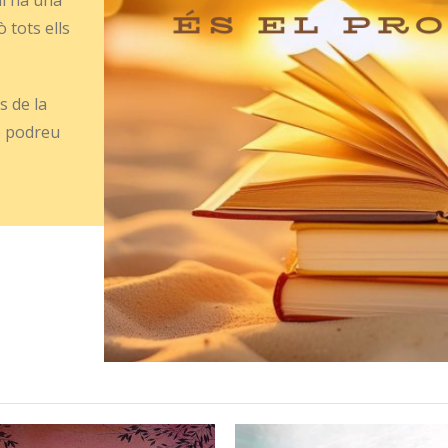
hi ha una
 tots ells
s de la
ue podreu