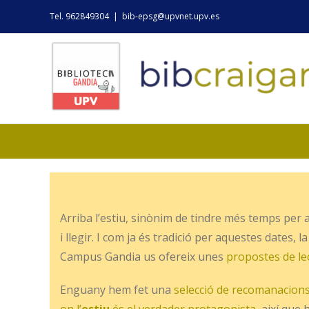
Skip
Tel. 962849304
|
bib-epsg@upvnet.upv.es
to
content
Arriba l’estiu, sinònim de tindre més temps per 
i llegir. I com ja és tradició per aquestes dates, l
Campus Gandia us ofereix unes
propostes de le
Enguany hem fet una
selecció de recomanacions 