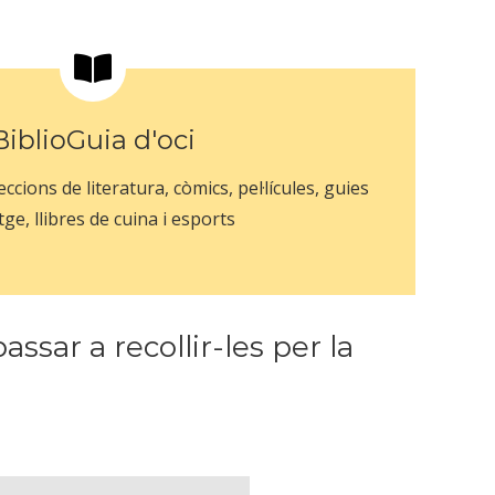
BiblioGuia d'oci
leccions de literatura, còmics, pel·lícules, guies
tge, llibres de cuina i esports
ssar a recollir-les per la