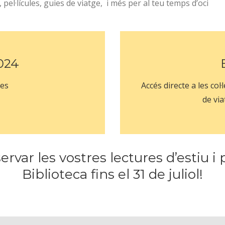
, pel·lícules, guies de viatge, i més per al teu temps d’oci
024
tes
Accés directe a les col·
de via
ar les vostres lectures d’estiu i pa
Biblioteca fins el 31 de juliol!