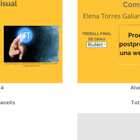
lá
Alu
anells
Tut