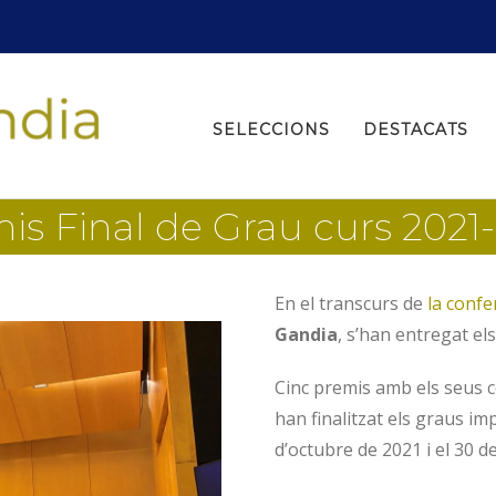
Search
for:
SELECCIONS
DESTACATS
is Final de Grau curs 2021
En el transcurs de
la confe
Gandia
, s’han entregat el
Cinc premis amb els seus 
han finalitzat els graus imp
d’octubre de 2021 i el 30 