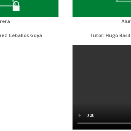
rera
Alu
ómez-Ceballos Goya
Tutor: Hugo Basil