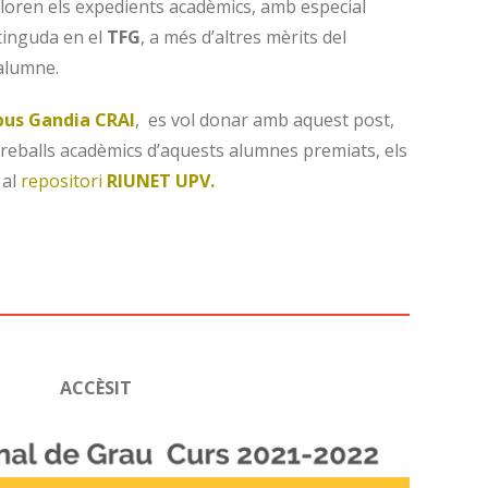
aloren els expedients acadèmics, amb especial
tinguda en el
TFG
, a més d’altres mèrits del
’alumne.
pus Gandia CRAI
, es vol donar amb aquest post,
treballs acadèmics d’aquests alumnes premiats, els
 al
repositori
RIUNET UPV.
ACCÈSIT