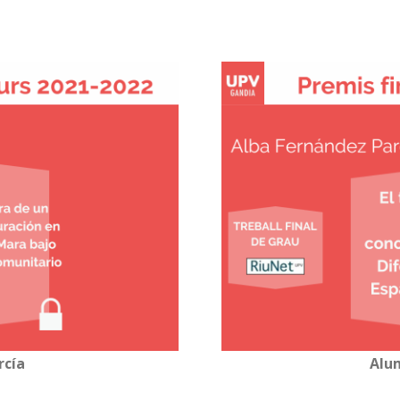
rcía
Alu