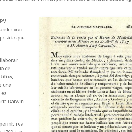
UPV
xander von
posició que
·laborar
ió de
ífics,
re una
 les
aria Darwin,
permís real