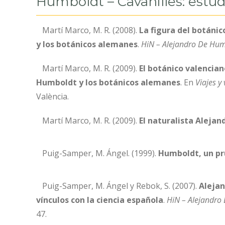
Humboldt – Cavanilles: estudis
Martí Marco, M. R. (2008).
La figura del botánic
y los botánicos alemanes
.
HiN – Alejandro De Humb
Martí Marco, M. R. (2009).
El botánico valenciano
Humboldt y los botánicos alemanes
. En
Viajes y
València.
Martí Marco, M. R. (2009).
El naturalista Aleja
Puig-Samper, M. Ángel. (1999).
Humboldt, un pru
Puig-Samper, M. Ángel y Rebok, S. (2007).
Alejan
vínculos con la ciencia española
.
HiN – Alejandro 
47.