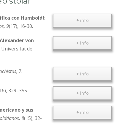
epistolar
tífica con Humboldt
+ info
os, 9
(17), 16-30.
n Alexander von
+ info
 Universitat de
ochistas
, 7
.
+ info
16), 329–355.
+ info
mericano y sus
+ info
oldtianos, 8
(15), 32-