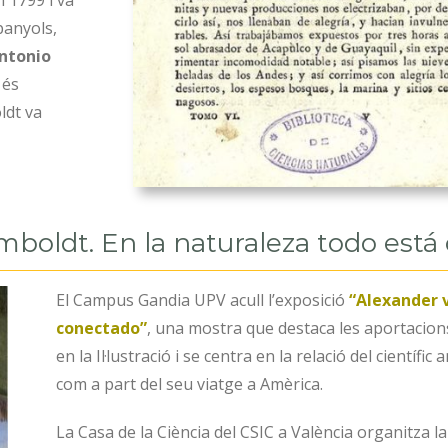
 1799 i va
panyols,
ntonio
 és
ldt va
mboldt
.
En la naturaleza todo está
El Campus Gandia UPV acull l’exposició
“Alexander 
conectado”
, una mostra que destaca les aportacions
en la Il·lustració i se centra en la relació del científic
com a part del seu viatge a Amèrica.
La Casa de la Ciència del CSIC a València organitza l