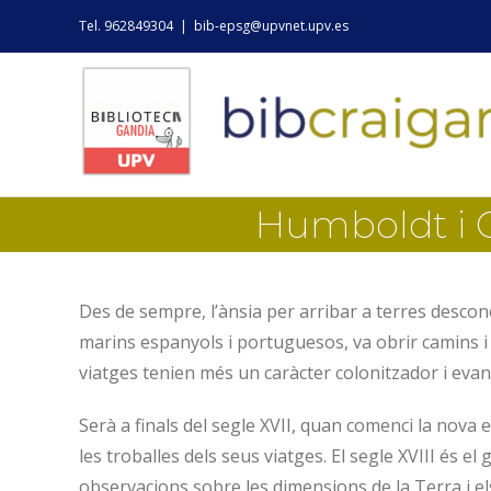
Skip
Tel. 962849304
|
bib-epsg@upvnet.upv.es
to
content
Humboldt i Ca
Des de sempre, l’ànsia per arribar a terres descon
marins espanyols i portuguesos, va obrir camins i
viatges tenien més un caràcter colonitzador i evan
Serà a finals del segle XVII, quan comenci la nova er
les troballes dels seus viatges. El segle XVIII és el
observacions sobre les dimensions de la Terra i el