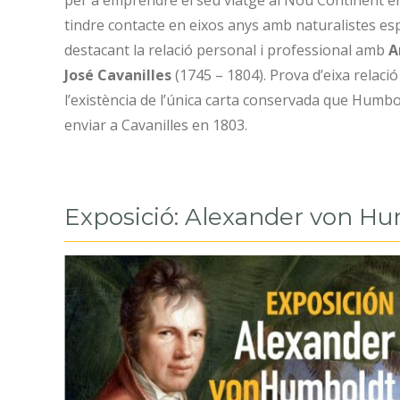
per a emprendre el seu viatge al Nou Continent en
tindre contacte en eixos anys amb naturalistes es
destacant la relació personal i professional amb
A
José Cavanilles
(1745 – 1804). Prova d’eixa relació
l’existència de l’única carta conservada que Humbo
enviar a Cavanilles en 1803.
Exposició:
Alexander
von
Hu