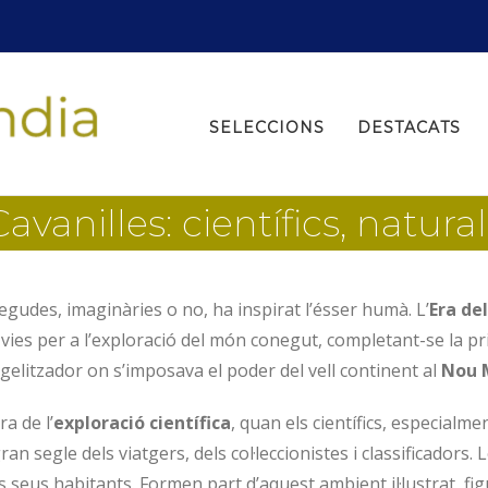
Search
for:
SELECCIONS
DESTACATS
vanilles: científics, naturali
egudes, imaginàries o no, ha inspirat l’ésser humà. L’
Era de
 vies per a l’exploració del món conegut, completant-se la p
gelitzador on s’imposava el poder del vell continent al
Nou 
a de l’
exploració científica
, quan els científics, especialm
 gran segle dels viatgers, dels col·leccionistes i classificadors
s seus habitants. Formen part d’aquest ambient il·lustrat, f