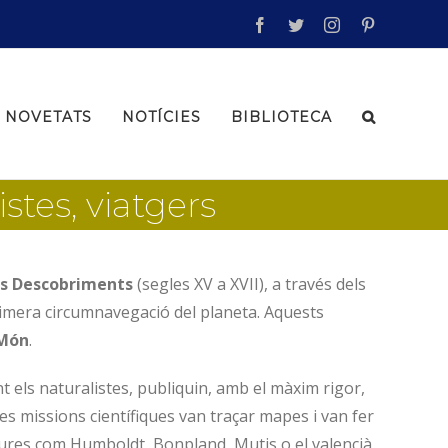
facebook
twitter
instagram
pinterest
NOVETATS
NOTÍCIES
BIBLIOTECA
stes, viatgers
ls Descobriments
(segles XV a XVII), a través dels
rimera circumnavegació del planeta. Aquests
Món
.
ent els naturalistes, publiquin, amb el màxim rigor,
. Les missions científiques van traçar mapes i van fer
igures com Humboldt, Bonpland, Mutis o el valencià