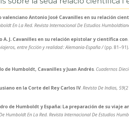
 sobre la seua relació científica i 
o valenciano Antonio José Cavanilles en su relación cien
oldt En La Red. Revista Internacional De Estudios Humboldtian
 A. J. Cavanilles en su relación epistolar y científica co
 viajeros, entre ficción y realidad : Alemania-España /
(pp. 81–91).
ndo de Humboldt, Cavanilles y Juan Andrés
.
Cuadernos Dieci
siano en la Corte del Rey Carlos IV
.
Revista De Indias
, 59
(2
dro de Humboldt y España: La preparación de su viaje a
De Humboldt En La Red. Revista Internacional De Estudios Humb