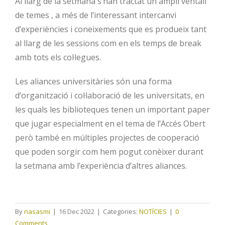
Al llarg de la setmana s’han tractat un ampli ventall
de temes , a més de l’interessant intercanvi
d’experiències i coneixements que es produeix tant
al llarg de les sessions com en els temps de break
amb tots els col·legues.
Les aliances universitàries són una forma
d’organització i col·laboració de les universitats, en
les quals les biblioteques tenen un important paper
que jugar especialment en el tema de l’Accés Obert
però també en múltiples projectes de cooperació
que poden sorgir com hem pogut conèixer durant
la setmana amb l’experiència d’altres aliances.
By
nasasmi
|
16 Dec 2022
|
Categories:
NOTÍCIES
|
0
Comments