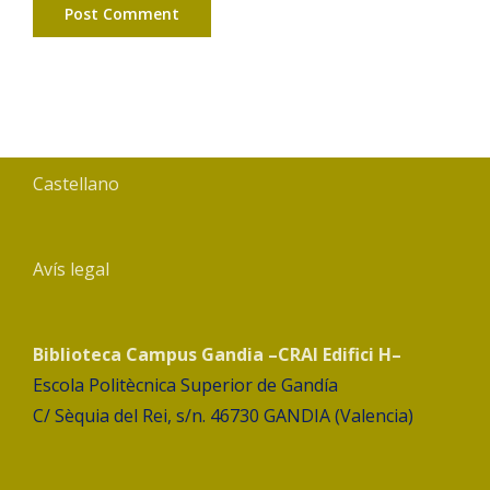
Castellano
Avís legal
Biblioteca Campus Gandia –CRAI Edifici H–
Escola Politècnica Superior de Gandía
C/ Sèquia del Rei, s/n. 46730 GANDIA (Valencia)