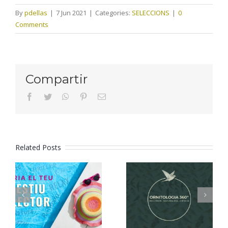
By
pdellas
|
7 Jun 2021
|
Categories:
SELECCIONS
|
0
Comments
Compartir
facebook
twitter
whatsapp
pinterest
Email
Related Posts
Tria el teu
Ornitologia
estiu
360º
lector