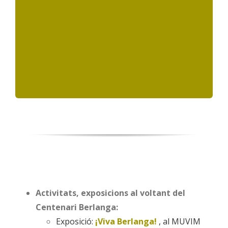
cinema espanyol dels 50, influït en gran part
L’obra de Berlanga és un clar exponent del
CINEMA I FRANQUISME
Activitats, exposicions al voltant del
Centenari Berlanga:
Exposició:
¡Viva Berlanga!
, al MUVIM