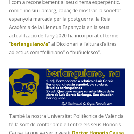
I com a reconeixement al seu cinema esperpèntic,
còmic, incisiu i amarg, capaç de mostrar la societat
espanyola marcada per la postguerra, la Reial
Acadèmia de la Llengua Espanyola en la seua
actualització de l’any 2020 ha incorporat el terme
“
berlanguiano/a
” al Diccionari a l’altura d’altres
adjectius com “felliniano” o “buñuelesco”.
També la nostra Universitat Politècnica de València
té la sort de contar amb ell entre els seus Honoris
Causa, ja que va ser investit
Doctor Honoris Causa