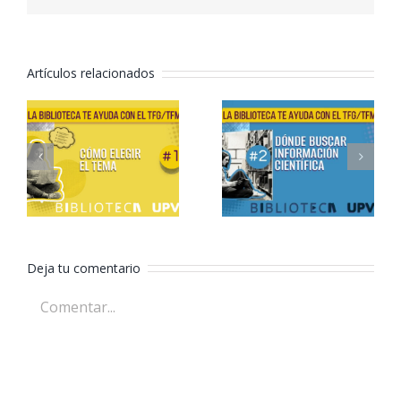
Artículos relacionados
Formación
Formación
TFG/TFM –
TFG/TFM –
2. Dónde
1. Cómo
buscar
elegir el
información
tema
científica
Deja tu comentario
Comentar