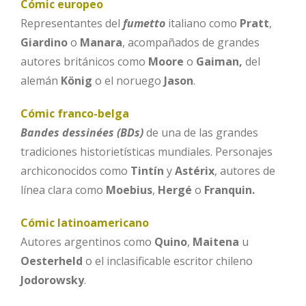
Cómic europeo
Representantes del
fumetto
italiano como
Pratt
,
Giardino
o
Manara
, acompañados de grandes
autores británicos como
Moore
o
Gaiman,
del
alemán
König
o el noruego
Jason
.
Cómic franco-belga
Bandes dessinées (BDs)
de una de las grandes
tradiciones historietísticas mundiales. Personajes
archiconocidos como
Tintín
y
Astérix
, autores de
línea clara como
Moebius
,
Hergé
o
Franquin.
Cómic latinoamericano
Autores argentinos como
Quino
,
Maitena
u
Oesterheld
o el inclasificable escritor chileno
Jodorowsky
.