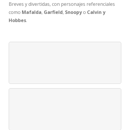
Breves y divertidas, con personajes referenciales
como
Mafalda
,
Garfield
,
Snoopy
o
Calvin y
Hobbes
.
CÓMIC NACIONAL
Consultar en Polibuscador
CÓMIC EUROPEO
Consultar en Polibuscador