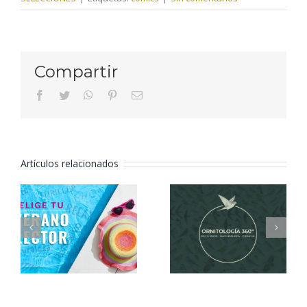
Compartir
facebook
twitter
whatsapp
pinterest
Correo
electrónico
Artículos relacionados
Elige tu
Ornitología
verano
360º
lector