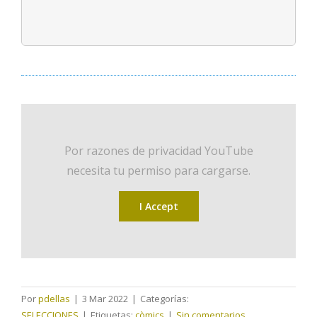
Consultar en Polibuscador
Por razones de privacidad YouTube
necesita tu permiso para cargarse.
I Accept
Por
pdellas
|
3 Mar 2022
|
Categorías:
SELECCIONES
|
Etiquetas:
còmics
|
Sin comentarios