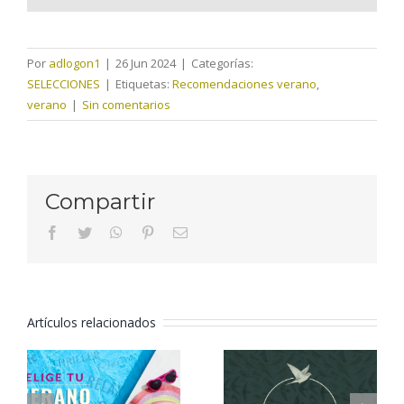
Por
adlogon1
|
26 Jun 2024
|
Categorías:
SELECCIONES
|
Etiquetas:
Recomendaciones verano
,
verano
|
Sin comentarios
Compartir
facebook
twitter
whatsapp
pinterest
Correo
electrónico
Artículos relacionados
Elige tu
Ornitología