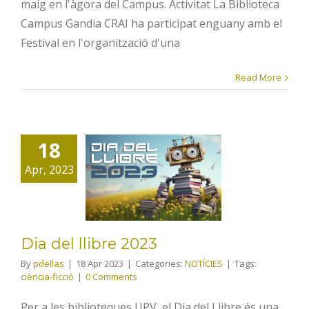
maig en l'àgora del Campus. Activitat La Biblioteca
Campus Gandia CRAI ha participat enguany amb el
Festival en l'organització d'una
Read More
18
Dia del llibre
Apr, 2023
2023
Dia del llibre 2023
By
pdellas
|
18 Apr 2023
|
Categories:
NOTÍCIES
|
Tags:
ciència-ficció
|
0 Comments
Per a les biblioteques UPV, el Dia del Llibre és una