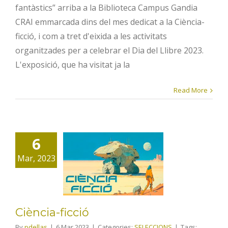
fantàstics” arriba a la Biblioteca Campus Gandia
CRAI emmarcada dins del mes dedicat a la Ciència-
ficció, i com a tret d'eixida a les activitats
organitzades per a celebrar el Dia del Llibre 2023.
L'exposició, que ha visitat ja la
Read More
6
Ciència-
Mar, 2023
ficció
Ciència-ficció
By
pdellas
|
6 Mar 2023
|
Categories:
SELECCIONS
|
Tags: