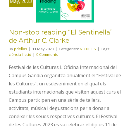
May, 2023
Sentinella”
de Arthur C.
Clarke
Non-stop reading “El Sentinella”
de Arthur C. Clarke
By
pdellas
|
11 May 2023
|
Categories:
NOTÍCIES
|
Tags:
ciència-ficció
|
0 Comments
Festival de les Cultures L'Oficina Internacional del
Campus Gandia organitza anualment el “Festival de
les Cultures”, un esdeveniment en el qual els
estudiants internacionals que visiten aquest curs el
Campus participen en una sèrie de tallers,
activitats, música i degustacions per a donar a
conéixer les seues respectives cultures. El Festival
de les Cultures 2023 es va celebrar el dijous 11 de