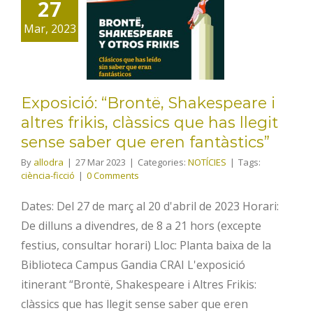
27
i altres frikis,
Mar, 2023
clàssics que
has llegit
sense saber
Exposició: “Brontë, Shakespeare i
que eren
altres frikis, clàssics que has llegit
fantàstics”
sense saber que eren fantàstics”
By
allodra
|
27 Mar 2023
|
Categories:
NOTÍCIES
|
Tags:
ciència-ficció
|
0 Comments
Dates: Del 27 de març al 20 d'abril de 2023 Horari:
De dilluns a divendres, de 8 a 21 hors (excepte
festius, consultar horari) Lloc: Planta baixa de la
Biblioteca Campus Gandia CRAI L'exposició
itinerant “Brontë, Shakespeare i Altres Frikis:
clàssics que has llegit sense saber que eren