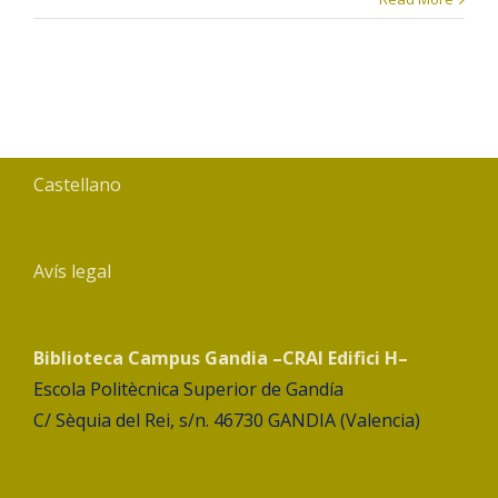
Castellano
Avís legal
Biblioteca Campus Gandia –CRAI Edifici H–
Escola Politècnica Superior de Gandía
C/ Sèquia del Rei, s/n. 46730 GANDIA (Valencia)