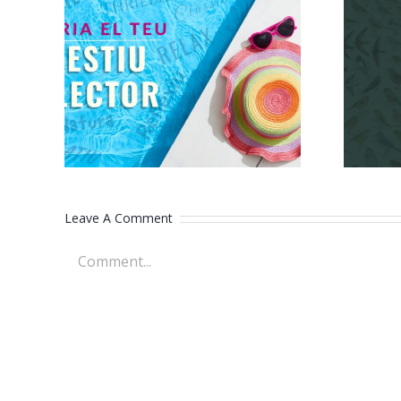
Tria el teu estiu
Or
lector
Leave A Comment
Comment