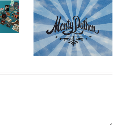
e
Monty Python