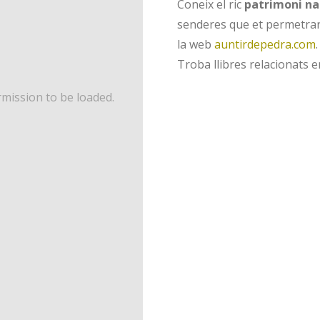
Coneix el ric
patrimoni nat
senderes que et permetran 
la web
auntirdepedra.com
.
Troba llibres relacionats e
mission to be loaded.