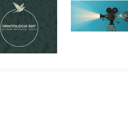
Lectures d
nitologia 360º
cinema