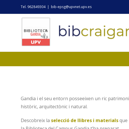
Skip
Tel. 962849304
|
bib-epsg@upvnet.upv.es
to
content
Gandia i el seu entorn posseeixen un ric patrimon
històric, arquitectònic i natural.
Descobreix la
selecció de llibres i materials
que
la Biblioteca del Campus Gandia t’ha preparat..