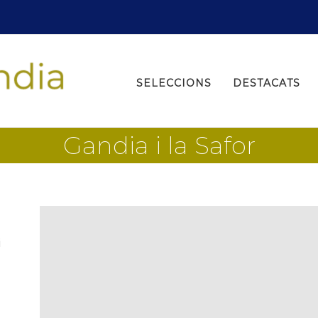
Search
for:
SELECCIONS
DESTACATS
Gandia i la Safor
i