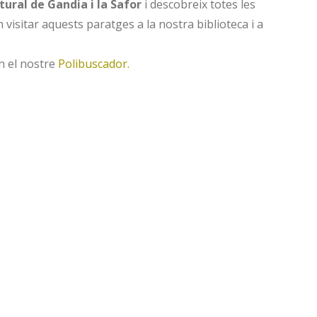
ural de Gandia i la Safor
i descobreix totes les
visitar aquests paratges a la nostra biblioteca i a
n el nostre
Polibuscador.