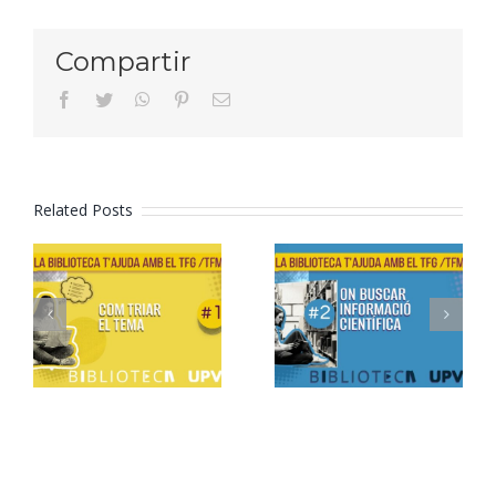
Libro
Compartir
facebook
twitter
whatsapp
pinterest
Email
Related Posts
Formació
Formació
TFG/TFM –
TFG/TFM –
2. On
1. Com triar
cercar
el tema
informació
científica