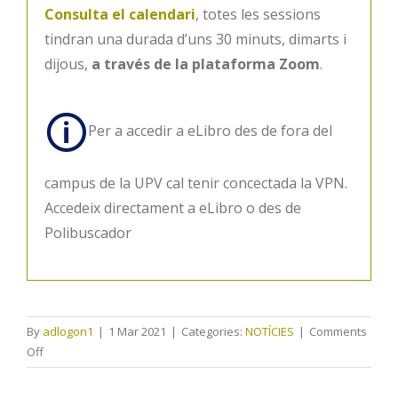
Consulta el calendari
, totes les sessions
tindran una durada d’uns 30 minuts, dimarts i
dijous,
a través de la plataforma Zoom
.
🛈
Per a accedir a eLibro des de fora del
campus de la UPV cal tenir concectada la VPN.
Accedeix directament a eLibro o des de
Polibuscador
By
adlogon1
|
1 Mar 2021
|
Categories:
NOTÍCIES
|
Comments
on
Off
Formació
E-