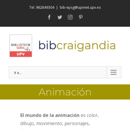
Saltar
Tel. 962849304
|
bib-epsg@upvnet.upv.es
al
facebook
twitter
instagram
pinterest
contenido
Ir a...
Animación
El mundo de la animación
es color,
dibujo, movimiento, personajes,