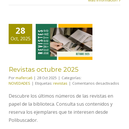
Más información
28
Revistas
Oct, 2025
octubre
2025
Revistas octubre 2025
Por
maferca6
|
28 Oct 2025
|
Categorías:
en
NOVEDADES
|
Etiquetas:
revistas
|
Comentarios desactivados
Revis
octub
Descubre los últimos números de las revistas en
2025
papel de la biblioteca. Consulta sus contenidos y
reserva los ejemplares que te interesen desde
Polibuscador.