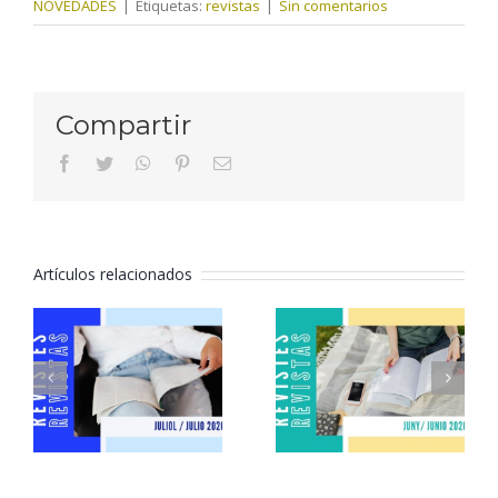
NOVEDADES
|
Etiquetas:
revistas
|
Sin comentarios
Compartir
facebook
twitter
whatsapp
pinterest
Correo
electrónico
Artículos relacionados
Revistas
Revistas
julio 2026
junio 2026