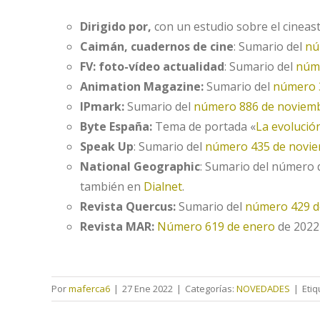
Dirigido por,
con un estudio sobre el cinea
Caimán, cuadernos de cine
: Sumario del
nú
FV: foto-vídeo actualidad
: Sumario del
núm
Animation Magazine:
Sumario del
número 
IPmark:
Sumario del
número 886 de noviem
Byte España:
Tema de portada «
La evolució
Speak Up
: Sumario del
número 435 de novi
National Geographic
: Sumario del número 
también en
Dialnet
.
Revista Quercus:
Sumario del
número 429 d
Revista MAR:
Número 619 de enero
de 2022 
Por
maferca6
|
27 Ene 2022
|
Categorías:
NOVEDADES
|
Eti