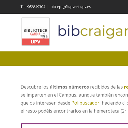
Saltar
Tel. 962849304
|
bib-epsg@upvnet.upv.es
al
contenido
Descubre los
últimos números
recibidos de las
r
se imparten en el Campus, aunque también encontra
que os interesen desde
Polibuscador
, haciendo cl
el resto podéis encontrarlos en la hemeroteca (2ª 