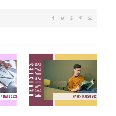
facebook
twitter
whatsapp
pinterest
Correo
electrónico
yo
Revistas marzo
2026