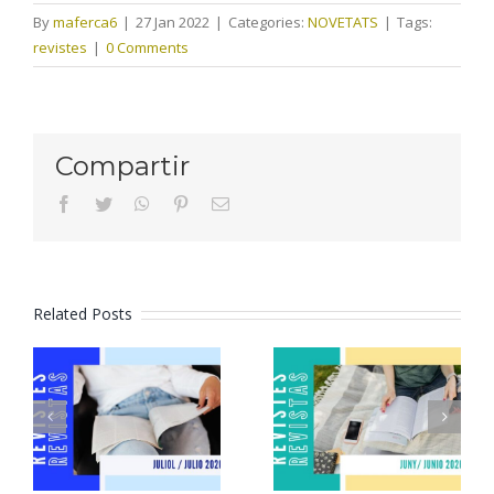
By
maferca6
|
27 Jan 2022
|
Categories:
NOVETATS
|
Tags:
revistes
|
0 Comments
Compartir
facebook
twitter
whatsapp
pinterest
Email
Related Posts
Revistes
Revistes
juliol 2026
juny 2026