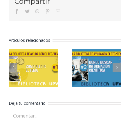
Compartir
facebook
twitter
whatsapp
pinterest
Correo
electrónico
Artículos relacionados
Formación
Formación
TFG/TFM –
TFG/TFM –
2. Dónde
1. Cómo
buscar
elegir el
información
tema
científica
Deja tu comentario
Comentar