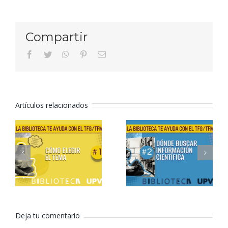
Compartir
facebook
twitter
whatsapp
pinterest
Correo
electrónico
Artículos relacionados
Formación
Formación
TFG/TFM –
TFG/TFM –
2. Dónde
1. Cómo
buscar
elegir el
información
tema
científica
Deja tu comentario