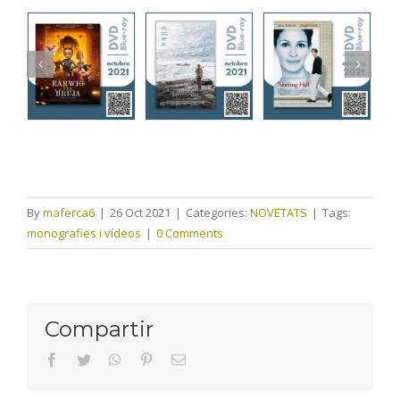
By
maferca6
|
26 Oct 2021
|
Categories:
NOVETATS
|
Tags:
monografies i vídeos
|
0 Comments
Compartir
facebook
twitter
whatsapp
pinterest
Email