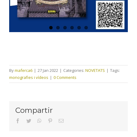
By
maferca6
|
27 Jan 2022
|
Categories:
NOVETATS
|
Tags:
monografies i vídeos
|
0 Comments
Compartir
facebook
twitter
whatsapp
pinterest
Email