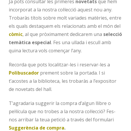
Ja pots consultar les primeres
novetats
que hem
incorporat a la nostra col·lecció aquest nou any.
Trobaràs títols sobre molt variades matèries, entre
els quals destaquem els relacionats amb el món del
còmic
, al que pròximament dedicarem una
selecció
temàtica especial
. Fes una ullada i escull amb
quina lectura vols començar l’any.
Recorda que pots localitzar-les i reservar-les a
Polibuscador
prement sobre la portada. I si
t’acostes a la biblioteca, les trobaràs a l’expositor
de novetats del hall.
T’agradaria suggerir la compra d’algun llibre o
pel·lícula que no trobes a la nostra col·lecció? Fes-
nos arribar la teua petició a través del formulari
Suggerència de compra
.