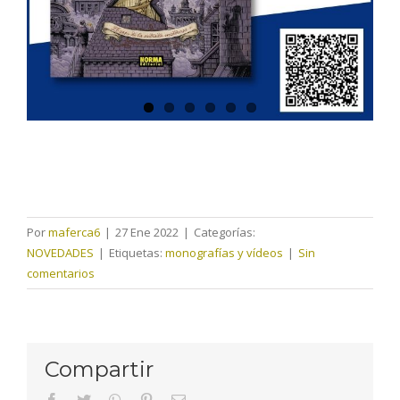
Por
maferca6
|
27 Ene 2022
|
Categorías:
NOVEDADES
|
Etiquetas:
monografías y vídeos
|
Sin
comentarios
Compartir
facebook
twitter
whatsapp
pinterest
Correo