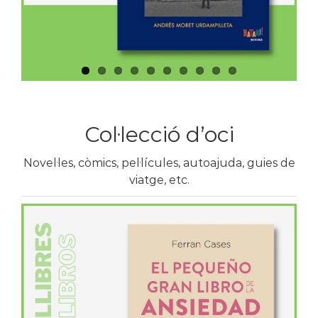
Col·lecció d’oci
Novel·les, còmics, pel·lícules, autoajuda, guies de
viatge, etc.