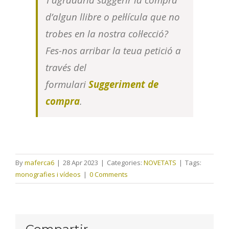
d’algun llibre o pel·lícula que no
trobes en la nostra col·lecció?
Fes-nos arribar la teua petició a
través del
formulari
Suggeriment de
compra
.
By
maferca6
|
28 Apr 2023
|
Categories:
NOVETATS
|
Tags:
monografies i vídeos
|
0 Comments