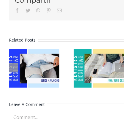
Compartir
facebook
twitter
whatsapp
pinterest
Email
Related Posts
Revistes
Revistes
juliol 2026
juny 2026
Leave A Comment
Comment