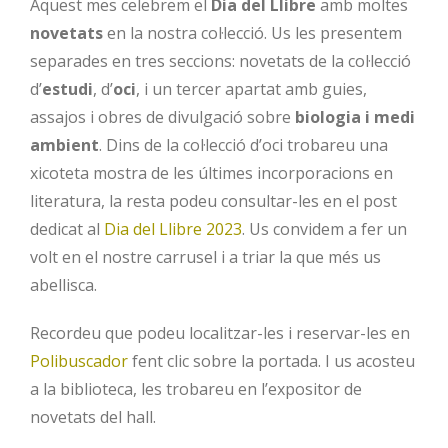
Aquest mes celebrem el
Dia del Llibre
amb moltes
novetats
en la nostra col·lecció. Us les presentem
separades en tres seccions: novetats de la col·lecció
d’
estudi
, d’
oci
, i un tercer apartat amb guies,
assajos i obres de divulgació sobre
biologia i medi
ambient
. Dins de la col·lecció d’oci trobareu una
xicoteta mostra de les últimes incorporacions en
literatura, la resta podeu consultar-les en el post
dedicat al
Dia del Llibre 2023
. Us convidem a fer un
volt en el nostre carrusel i a triar la que més us
abellisca.
Recordeu que podeu localitzar-les i reservar-les en
Polibuscador
fent clic sobre la portada. I us acosteu
a la biblioteca, les trobareu en l’expositor de
novetats del hall.