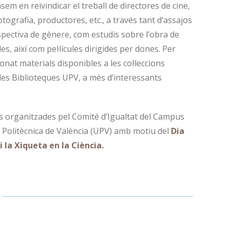
nsem en reivindicar el treball de directores de cine,
otografia, productores, etc., a través tant d’assajos
rspectiva de gènere, com estudis sobre l’obra de
s, així com pel·lícules dirigides per dones. Per
onat materials disponibles a les col·leccions
 les Biblioteques UPV, a més d’interessants
ats organitzades pel Comité d’Igualtat del Campus
t Politècnica de València (UPV) amb motiu del
Dia
i la Xiqueta en la Ciència
.