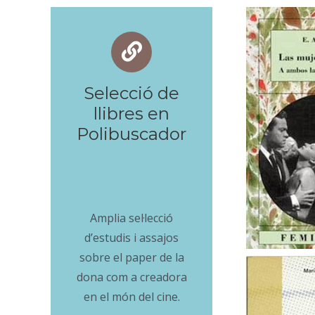
Selecció de
llibres en
Polibuscador
_
____ _____ _____
_____ _____
Amplia sel·lecció
d’estudis i assajos
sobre el paper de la
dona com a creadora
en el món del cine.