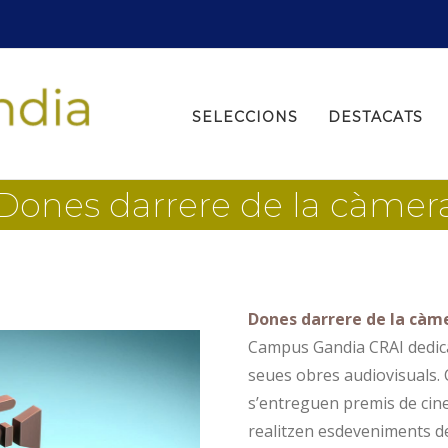
Search
for:
SELECCIONS
DESTACATS
Dones darrere de la càmer
Dones darrere de la càm
Campus Gandia CRAI dedica 
seues obres audiovisuals. 
s’entreguen premis de cin
realitzen esdeveniments ded