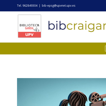
Skip
Tel. 962849304
|
bib-epsg@upvnet.upv.es
to
content