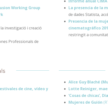
Informe anual CIMA
lusion Working Group
La presencia de la m
rk
de dades Statista, acc
Presencia de la muje
la investigació i creació
cinematográfico 20
restringit a comunita
nes Professionals de
als
Alice Guy Blaché (Mu
stivales de cine, vídeo y
Lotte Reiniger, mae
‘Cosas de chicas’, Dí
Mujeres de Guión
(R