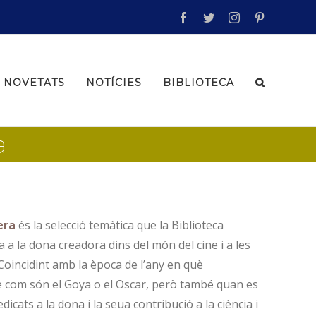
facebook
twitter
instagram
pinterest
NOVETATS
NOTÍCIES
BIBLIOTECA
a
era
és la selecció temàtica que la Biblioteca
a la dona creadora dins del món del cine i a les
Coincidint amb la època de l’any en què
e com són el Goya o el Oscar, però també quan es
icats a la dona i la seua contribució a la ciència i