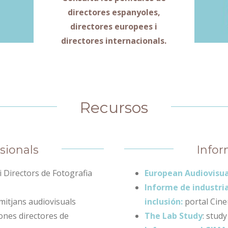
directores espanyoles,
directores europees i
directores internacionals.
Recursos
sionals
Infor
 Directors de Fotografia
European Audiovisua
Informe de industria
 mitjans audiovisuals
inclusión:
portal Cin
dones directores de
The Lab Study
: stud