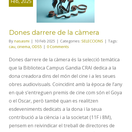
Feb, 2025
darrere de la
càmera
Dones darrere de la càmera
By
nasasmi
|
10 Feb 2025
|
Categories:
SELECCIONS
|
Tags:
cau
,
cinema
,
ODS5
|
0 Comments
Dones darrere de la càmera és la selecció temàtica
que la Biblioteca Campus Gandia CRAI dedica a la
dona creadora dins del món del cine i a les seues
obres audiovisuals. Coincidint amb la època de l’any
en què s’entreguen premis de cine com són el Goya
o el Oscar, però també quan es realitzen
esdeveniments dedicats a la dona i la seua
contribució a la ciència i a la societat (11F i 8M),
pensem en reivindicar el treball de directores de