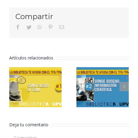
Compartir
facebook
twitter
whatsapp
pinterest
Correo
electrónico
Artículos relacionados
Formación
Formación
TFG/TFM –
TFG/TFM –
2. Dónde
1. Cómo
buscar
elegir el
información
tema
científica
Deja tu comentario
Comentar