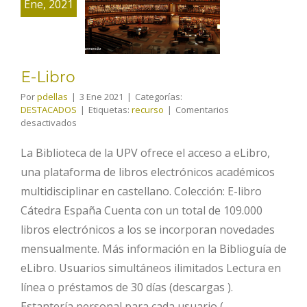
Ene, 2021
E-Libro
E-Libro
Por
pdellas
|
3 Ene 2021
|
Categorías:
DESTACADOS
|
Etiquetas:
recurso
|
Comentarios
en
desactivados
E-
Libro
La Biblioteca de la UPV ofrece el acceso a eLibro,
una plataforma de libros electrónicos académicos
multidisciplinar en castellano. Colección: E-libro
Cátedra España Cuenta con un total de 109.000
libros electrónicos a los se incorporan novedades
mensualmente. Más información en la Biblioguía de
eLibro. Usuarios simultáneos ilimitados Lectura en
línea o préstamos de 30 días (descargas ).
Estantería personal para cada usuario (