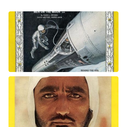
Ofrece una
.
How We Plan to Put Men on the Moon
mirada detallada y accesible al programa espacial
de EEUU en plena carrera espacial contra la Unión
Soviética. Portada de marzo de 1964 de la revista
National Geographic.
. Primera
El guerrero de Arabia Saudita
portada con el clásico borde amarillo que no
incluía las tradicionales hojas de roble.
Portada de julio de 1972 de la revista National
Geographic