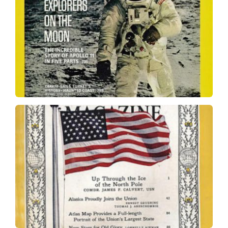
. Fotografía
Primeros exploradores en la Luna
de Neil Armstrong de Edwin “Buzz” Aldrin
caminando sobre la superficie lunar. Portada
del número de diciembre de 1969.
publicada en la
fotografía en color
Primera
portada de julio de 1959.