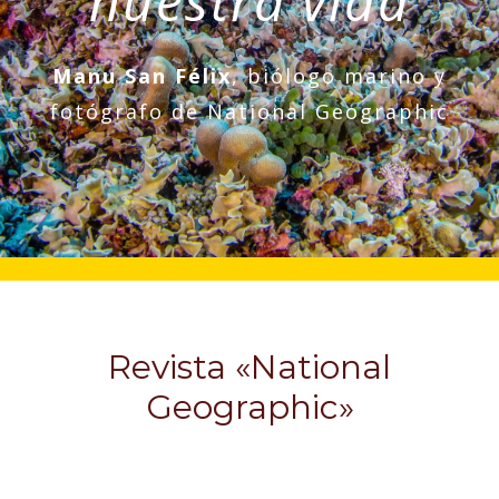
nuestra vida
Manu San Félix
,
biólogo marino y
fotógrafo de National Geographic
Revista «National
Geographic»