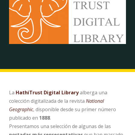
La
HathiTrust Digital Library
alberga una
colección digitalizada de la revista
National
Geographic
, disponible desde su primer número
publicado en
1888
.
Presentamos una selección de algunas de las
portadas más representativas
que han marcado