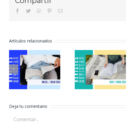
Compartir
facebook
twitter
whatsapp
pinterest
Correo
electrónico
Artículos relacionados
Revistas
Revistas
julio 2026
junio 2026
Deja tu comentario
Comentar