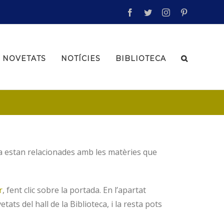
facebook
twitter
instagram
pinterest
NOVETATS
NOTÍCIES
BIBLIOTECA
ia estan relacionades amb les matèries que
r
, fent clic sobre la portada. En l’apartat
ats del hall de la Biblioteca, i la resta pots