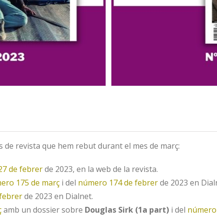
 de revista que hem rebut durant el mes de març:
7 de febrer
de 2023, en la web de la revista.
ero 175 de març
i del
número 174 de febrer
de 2023 en Dial
febrer
de 2023 en Dialnet.
ç
amb un dossier sobre
Douglas Sirk (1a part)
i del
número 