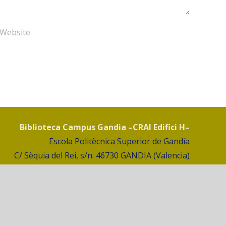
Biblioteca Campus Gandia –CRAI Edifici H–
Escola Politècnica Superior de Gandía
C/ Sèquia del Rei, s/n. 46730 GANDIA (Valencia)