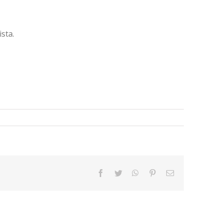
sta.
facebook
twitter
whatsapp
pinterest
Email