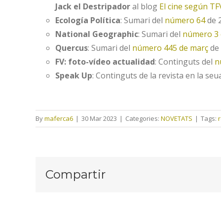
Jack el Destripador
al blog
El cine según TF
Ecología Política
: Sumari del
número 64
de 2
National Geographic
: Sumari del
número 3 
Quercus
: Sumari del
número 445 de març
de 
FV: foto-vídeo actualidad
: Continguts del
n
Speak Up
: Continguts de la revista en la se
By
maferca6
|
30 Mar 2023
|
Categories:
NOVETATS
|
Tags:
Compartir