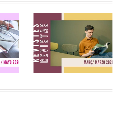
ig
Revistes març
2026