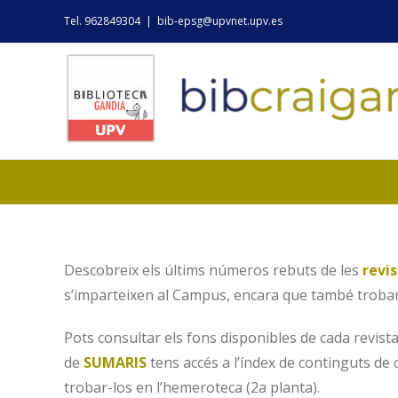
Skip
Tel. 962849304
|
bib-epsg@upvnet.upv.es
to
content
Descobreix els últims números rebuts de les
revi
s’imparteixen al Campus, encara que també trobarà
Pots consultar els fons disponibles de cada revist
de
SUMARIS
tens accés a l’índex de continguts de c
trobar-los en l’hemeroteca (2a planta).