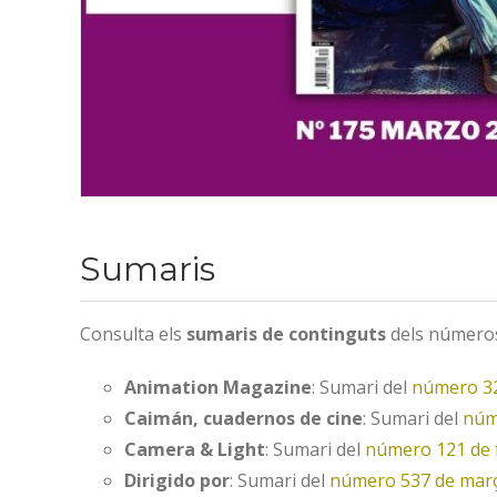
Sumaris
Consulta els
sumaris de continguts
dels números
Animation Magazine
: Sumari del
número 32
Caimán, cuadernos de cine
: Sumari del
núm
Camera & Light
: Sumari del
número 121 de 
Dirigido por
: Sumari del
número 537 de mar