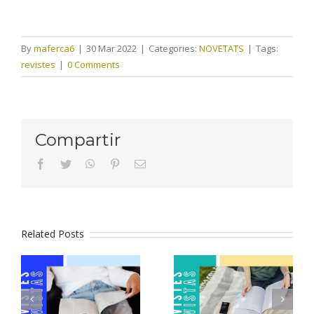
By
maferca6
|
30 Mar 2022
|
Categories:
NOVETATS
|
Tags:
revistes
|
0 Comments
Compartir
facebook
twitter
whatsapp
pinterest
Email
Related Posts
Revistes
Revistes
juliol 2026
juny 2026