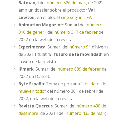
Batman,
i del
número 526 de març
de 2022,
amb un dossier sobre el productor
Val
Lewton
,
en el bloc
El cine según TFV
.
Animation Magazine
: Sumari del
número
316 de gener
i del
número 317 de febrer
de
2022 en la web de la revista.
Experimenta
: Sumari del
número 91
d’hivern
de 2021 titulat “
El futuro de la movilidad
” en
la web de la revista.
IPmark
: Sumari del
número 889 de febrer
de
2022 en Dialnet.
Byte España
: Tema de portada “
Los datos lo
mueven todo
” del número 301 de febrer de
2022, en la web de la revista.
Revista Quercus
: Sumari del
número 430 de
desembre
de 2021 i del
número 433 de març