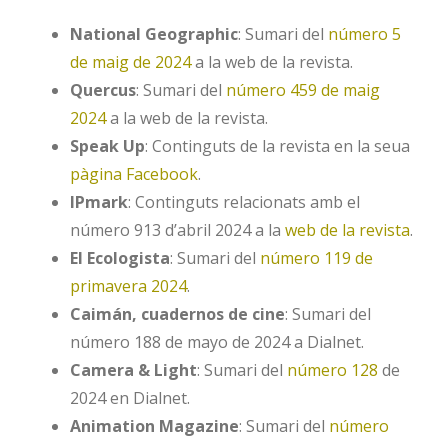
National Geographic
: Sumari del
número 5
de maig de 2024
a la web de la revista.
Quercus
: Sumari del
número 459 de maig
2024
a la web de la revista.
Speak Up
: Continguts de la revista en la seua
pàgina Facebook
.
IPmark
: Continguts relacionats amb el
número 913 d’abril 2024 a la
web de la revista
.
El Ecologista
: Sumari del
número 119 de
primavera 2024
.
Caimán, cuadernos de cine
: Sumari del
número 188 de mayo de 2024 a Dialnet.
Camera & Light
: Sumari del
número 128
de
2024 en Dialnet.
Animation Magazine
: Sumari del
número