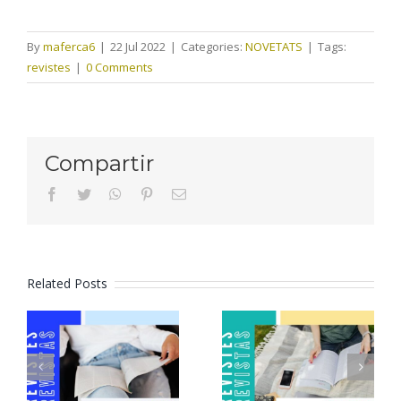
By
maferca6
|
22 Jul 2022
|
Categories:
NOVETATS
|
Tags:
revistes
|
0 Comments
Compartir
facebook
twitter
whatsapp
pinterest
Email
Related Posts
Revistes
Revistes
juliol 2026
juny 2026