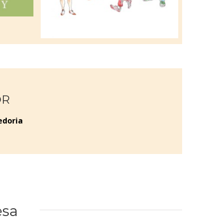
OR
edoria
esa