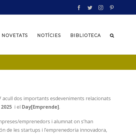
facebook
twitter
instagram
pinterest
NOVETATS
NOTÍCIES
BIBLIOTECA
 acull dos importants esdeveniments relacionats
 2025
i el
Day[Emprende]
.
empreses/emprenedors i alumnat on s’han
 món de les startups i l’emprenedoria innovadora,