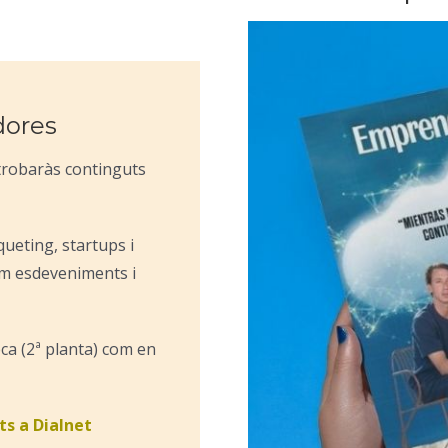
dores
trobaràs continguts
queting, startups i
com esdeveniments i
ca (2ª planta) com en
ts a Dialnet