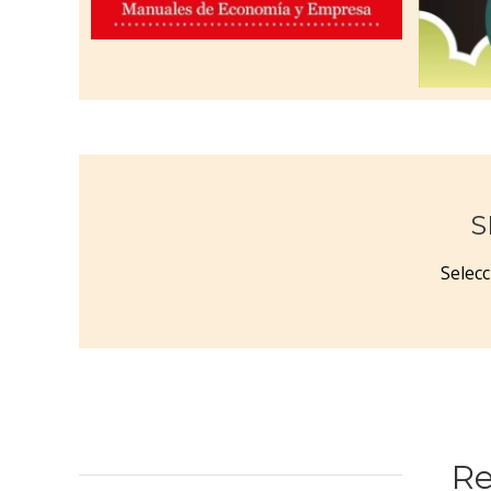
S
Selecc
Re