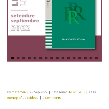
By
maferca6
|
29 Sep 2022
|
Categories:
NOVETATS
|
Tags:
monografies i vídeos
|
0 Comments