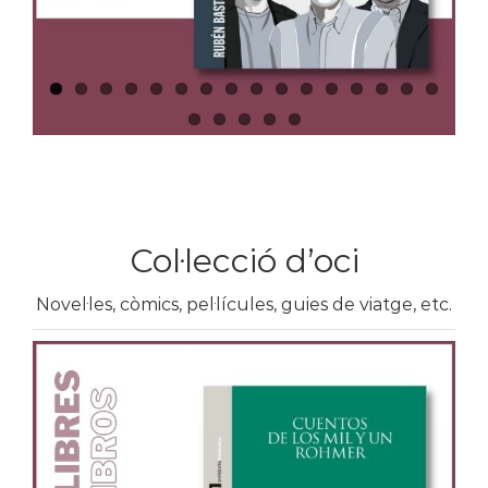
Col·lecció d’oci
Novel·les, còmics, pel·lícules, guies de viatge, etc.