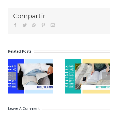
Compartir
facebook
twitter
whatsapp
pinterest
Email
Related Posts
Revistes
Revistes
juliol 2026
juny 2026
Leave A Comment
Comment