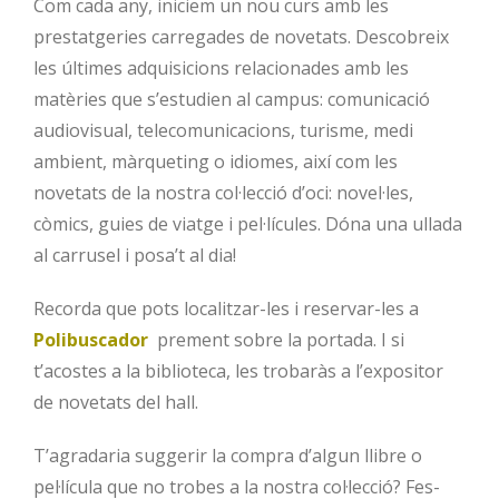
Com cada any, iniciem un nou curs amb les
prestatgeries
carregades de novetats
. Descobreix
les últimes
adquisicions
relacionades amb les
matèries que s’estudien al campus: comunicació
audiovisual, telecomunicacions, turisme, medi
ambient
,
màrqueting
o idiomes, així com les
novetats de la nostra col·lecció d’oci: novel·les,
còmics,
guies
de
viatge i
pel·lícules.
Dóna una ullada
al carrusel i posa’t al dia!
Recorda que pots localitzar-les i reservar-les a
Polibuscador
prement sobre la portada. I si
t’acostes a la biblioteca, les trobaràs a l’expositor
de novetats del hall.
T’agradaria suggerir la compra d’algun llibre o
pel·lícula que no trobes a la nostra col·lecció? Fes-