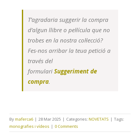
T’agradaria suggerir la compra
d’algun llibre o pel·lícula que no
trobes en la nostra col·lecció?
Fes-nos arribar la teua petició a
través del
formulari
Suggeriment de
compra
.
By
maferca6
|
28 Mar 2025
|
Categories:
NOVETATS
|
Tags:
monografies i vídeos
|
0 Comments