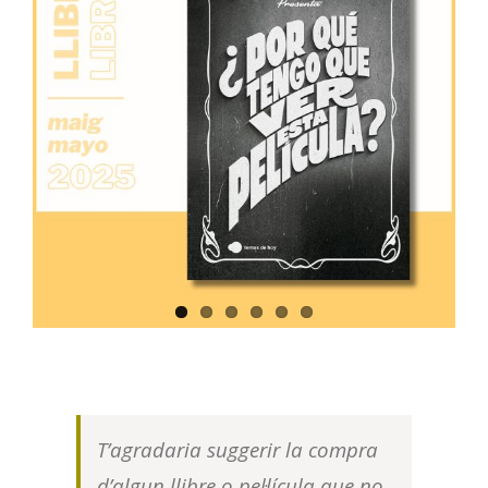
T’agradaria suggerir la compra
d’algun llibre o pel·lícula que no