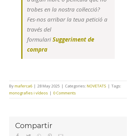
trobes en la nostra col·lecció?
Fes-nos arribar la teua petició a
través del
formulari
Suggeriment de
compra
By
maferca6
|
28 May 2025
|
Categories:
NOVETATS
|
Tags:
monografies i vídeos
|
0 Comments
Compartir
facebook
twitter
whatsapp
pinterest
Email