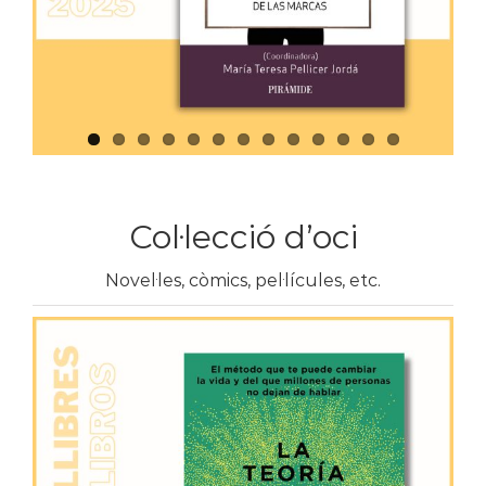
Col·lecció d’oci
Novel·les, còmics, pel·lícules, etc.